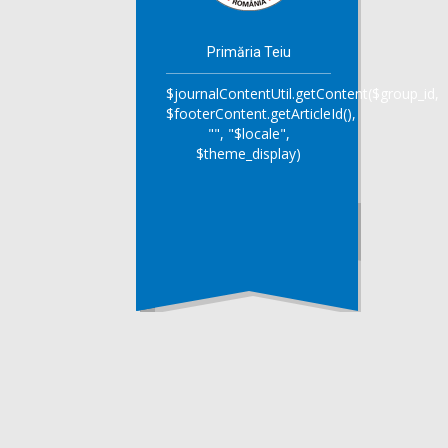
Primăria Teiu
$journalContentUtil.getContent($group_id,
$footerContent.getArticleId(),
"", "$locale",
$theme_display)