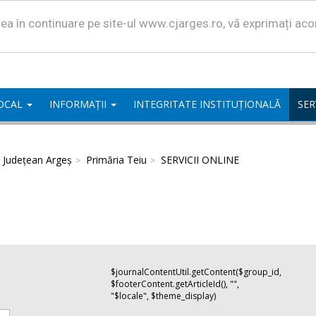
area în continuare pe site-ul www.cjarges.ro, vă exprimați ac
LOCAL
INFORMAȚII
INTEGRITATE INSTITUȚIONALĂ
SER
l Județean Argeș
Primăria Teiu
SERVICII ONLINE
$journalContentUtil.getContent($group_id,
$footerContent.getArticleId(), "",
"$locale", $theme_display)