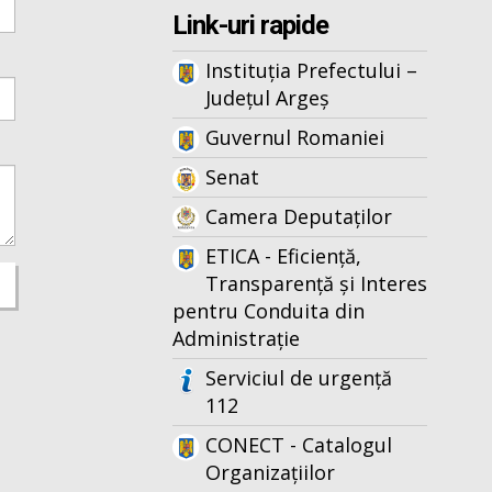
Link-uri rapide
Instituția Prefectului –
Județul Argeș
Guvernul Romaniei
Senat
Camera Deputaților
ETICA - Eficiență,
Transparență și Interes
pentru Conduita din
Administrație
Serviciul de urgență
112
CONECT - Catalogul
Organizațiilor