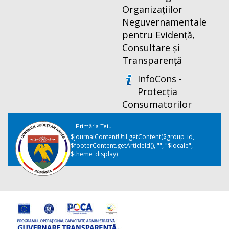
Organizațiilor
Neguvernamentale
pentru Evidență,
Consultare și
Transparență
InfoCons -
Protecția
Consumatorilor
Primăria Teiu
$journalContentUtil.getContent($group_id,
$footerContent.getArticleId(), "", "$locale",
$theme_display)