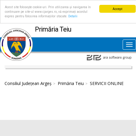
Acest site folosește cookie-uri. Prin utilizarea și navigarea în
Accept
continuare pe site-ul www.cjarges.ro, vă exprimați acordul
expres pentru folosirea informațiilor stocate.
Detalii
Primăria Teiu
Tog
nav
Consiliul Județean Argeș
Primăria Teiu
SERVICII ONLINE