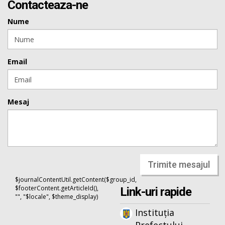
Contacteaza-ne
Nume
Email
Mesaj
Trimite mesajul
$journalContentUtil.getContent($group_id,
$footerContent.getArticleId(),
Link-uri rapide
"", "$locale", $theme_display)
Instituția