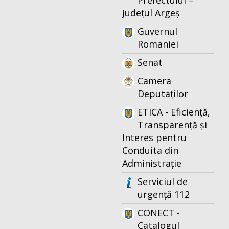
Prefectului –
Județul Argeș
Guvernul
Romaniei
Senat
Camera
Deputaților
ETICA - Eficiență,
Transparență și
Interes pentru
Conduita din
Administrație
Serviciul de
urgență 112
CONECT -
Catalogul