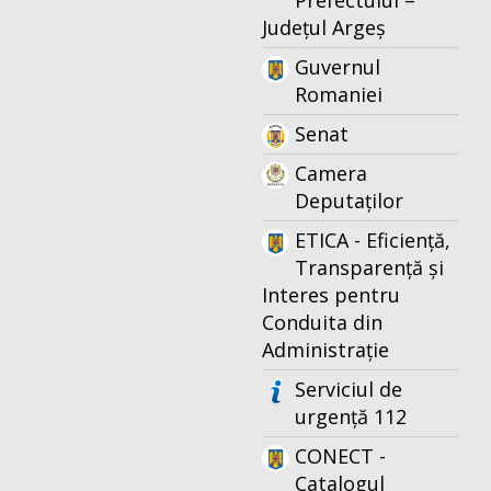
Prefectului –
Județul Argeș
Guvernul
Romaniei
Senat
Camera
Deputaților
ETICA - Eficiență,
Transparență și
Interes pentru
Conduita din
Administrație
Serviciul de
urgență 112
CONECT -
Catalogul