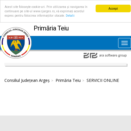
Acest site folosește cookie-uri. Prin utilizarea și navigarea în
Accept
continuare pe site-ul www.cjarges.ro, vă exprimați acordul
expres pentru folosirea informațiilor stocate.
Detalii
Primăria Teiu
Tog
nav
Consiliul Județean Argeș
Primăria Teiu
SERVICII ONLINE