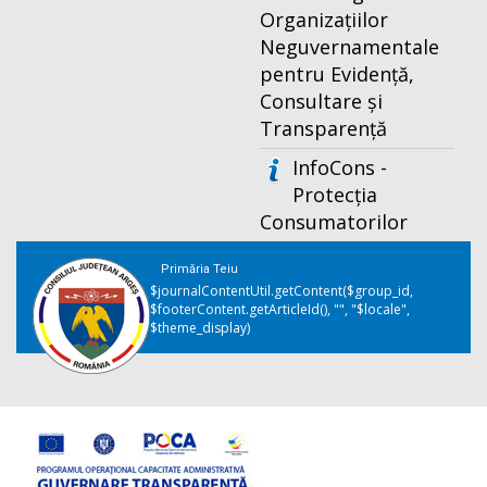
Organizațiilor
Neguvernamentale
pentru Evidență,
Consultare și
Transparență
InfoCons -
Protecția
Consumatorilor
Primăria Teiu
$journalContentUtil.getContent($group_id,
$footerContent.getArticleId(), "", "$locale",
$theme_display)