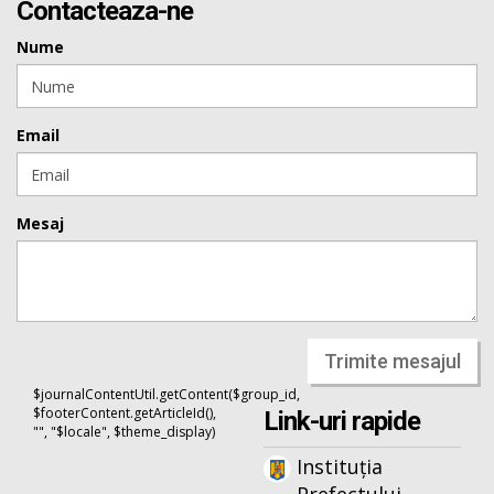
Contacteaza-ne
Nume
Email
Mesaj
Trimite mesajul
$journalContentUtil.getContent($group_id,
$footerContent.getArticleId(),
Link-uri rapide
"", "$locale", $theme_display)
Instituția