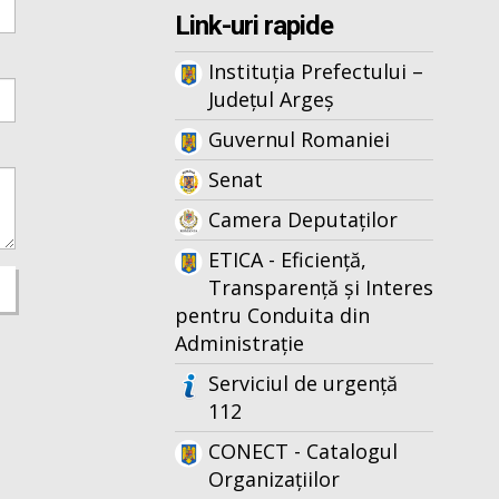
Link-uri rapide
Instituția Prefectului –
Județul Argeș
Guvernul Romaniei
Senat
Camera Deputaților
ETICA - Eficiență,
Transparență și Interes
pentru Conduita din
Administrație
Serviciul de urgență
112
CONECT - Catalogul
Organizațiilor