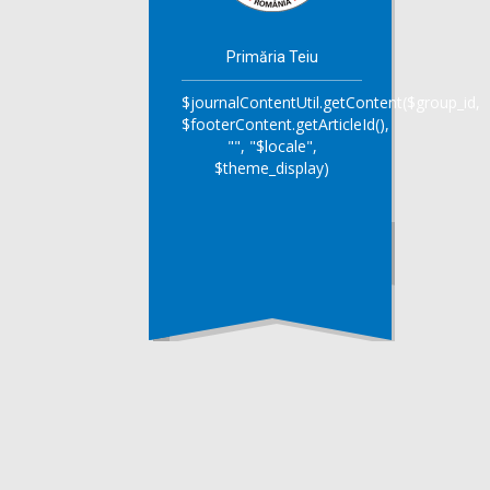
Primăria Teiu
$journalContentUtil.getContent($group_id,
$footerContent.getArticleId(),
"", "$locale",
$theme_display)