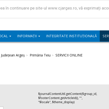
area în continuare pe site-ul www.cjarges.ro, vă exprimați ac
LOCAL
INFORMAȚII
INTEGRITATE INSTITUȚIONALĂ
SER
l Județean Argeș
Primăria Teiu
SERVICII ONLINE
$journalContentUtil.getContent($group_id,
$footerContent.getArticleId(), "",
"$locale", $theme_display)