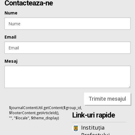
Contacteaza-ne
Nume
Email
Mesaj
Trimite mesajul
$journalContentUtil.getContent($group_id,
$footerContent.getArticleId(),
Link-uri rapide
"", "$locale", $theme_display)
Instituția