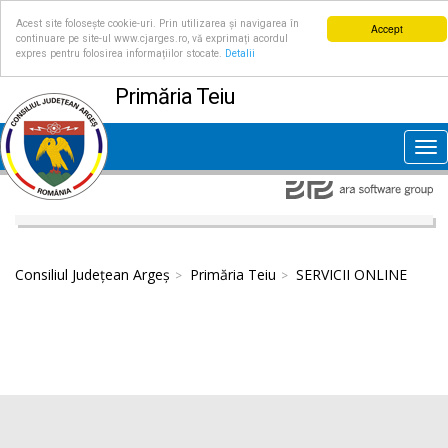
Acest site folosește cookie-uri. Prin utilizarea și navigarea în
Accept
continuare pe site-ul www.cjarges.ro, vă exprimați acordul
expres pentru folosirea informațiilor stocate.
Detalii
Primăria Teiu
Tog
nav
Consiliul Județean Argeș
Primăria Teiu
SERVICII ONLINE