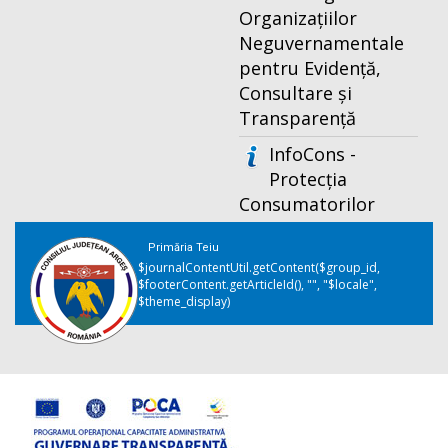
Organizațiilor
Neguvernamentale
pentru Evidență,
Consultare și
Transparență
InfoCons -
Protecția
Consumatorilor
Primăria Teiu
$journalContentUtil.getContent($group_id,
$footerContent.getArticleId(), "", "$locale",
$theme_display)