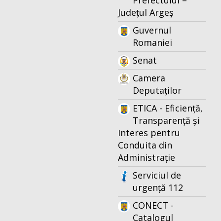
Prefectului –
Județul Argeș
Guvernul
Romaniei
Senat
Camera
Deputaților
ETICA - Eficiență,
Transparență și
Interes pentru
Conduita din
Administrație
Serviciul de
urgență 112
CONECT -
Catalogul