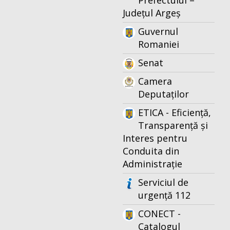
Prefectului –
Județul Argeș
Guvernul
Romaniei
Senat
Camera
Deputaților
ETICA - Eficiență,
Transparență și
Interes pentru
Conduita din
Administrație
Serviciul de
urgență 112
CONECT -
Catalogul