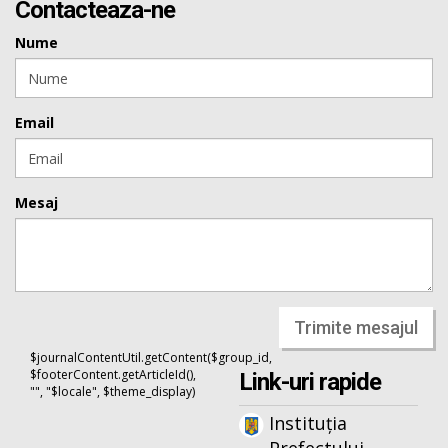
Contacteaza-ne
Nume
Email
Mesaj
Trimite mesajul
$journalContentUtil.getContent($group_id,
$footerContent.getArticleId(),
Link-uri rapide
"", "$locale", $theme_display)
Instituția