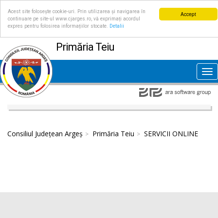
Acest site folosește cookie-uri. Prin utilizarea și navigarea în
Accept
continuare pe site-ul www.cjarges.ro, vă exprimați acordul
expres pentru folosirea informațiilor stocate.
Detalii
Primăria Teiu
Tog
nav
Consiliul Județean Argeș
Primăria Teiu
SERVICII ONLINE