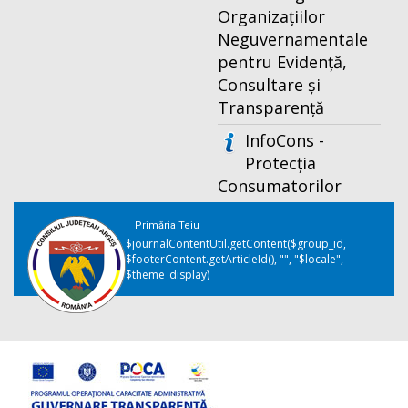
Organizațiilor
Neguvernamentale
pentru Evidență,
Consultare și
Transparență
InfoCons -
Protecția
Consumatorilor
Primăria Teiu
$journalContentUtil.getContent($group_id,
$footerContent.getArticleId(), "", "$locale",
$theme_display)