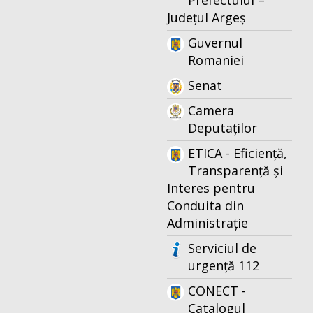
Prefectului –
Județul Argeș
Guvernul
Romaniei
Senat
Camera
Deputaților
ETICA - Eficiență,
Transparență și
Interes pentru
Conduita din
Administrație
Serviciul de
urgență 112
CONECT -
Catalogul