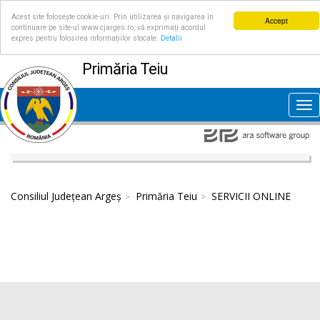
Acest site folosește cookie-uri. Prin utilizarea și navigarea în
Accept
continuare pe site-ul www.cjarges.ro, vă exprimați acordul
expres pentru folosirea informațiilor stocate.
Detalii
Primăria Teiu
Tog
nav
Consiliul Județean Argeș
Primăria Teiu
SERVICII ONLINE