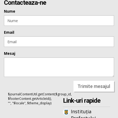
Contacteaza-ne
Nume
Email
Mesaj
Trimite mesajul
$journalContentUtil.getContent($group_id,
$footerContent.getArticleId(),
Link-uri rapide
"", "$locale", $theme_display)
Instituția