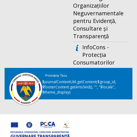
Organizațiilor
Neguvernamentale
pentru Evidență,
Consultare și
Transparență
InfoCons -
Protecția
Consumatorilor
Primăria Teiu
$journalContentUtil.getContent($group_id,
$footerContent.getArticleId(), "", "$locale",
$theme_display)