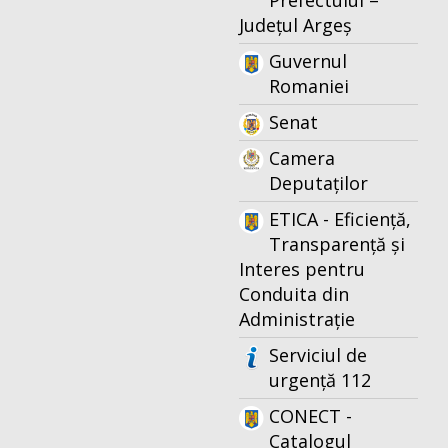
Prefectului –
Județul Argeș
Guvernul
Romaniei
Senat
Camera
Deputaților
ETICA - Eficiență,
Transparență și
Interes pentru
Conduita din
Administrație
Serviciul de
urgență 112
CONECT -
Catalogul