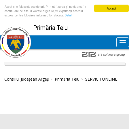
Acest site folosește cookie-uri. Prin utilizarea și navigarea în
Accept
continuare pe site-ul www.cjarges.ro, vă exprimați acordul
expres pentru folosirea informațiilor stocate.
Detalii
Primăria Teiu
Tog
nav
Consiliul Județean Argeș
Primăria Teiu
SERVICII ONLINE