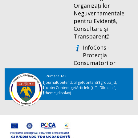
Organizațiilor
Neguvernamentale
pentru Evidență,
Consultare și
Transparență
InfoCons -
Protecția
Consumatorilor
Primăria Teiu
$journalContentUtil.getContent($group_id,
$footerContent.getArticleId(), "", "$locale",
$theme_display)