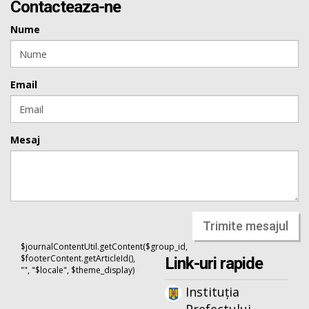
Contacteaza-ne
Nume
Email
Mesaj
Trimite mesajul
$journalContentUtil.getContent($group_id,
$footerContent.getArticleId(),
Link-uri rapide
"", "$locale", $theme_display)
Instituția