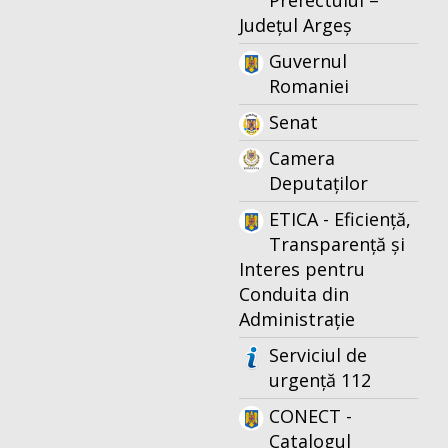
Prefectului –
Județul Argeș
Guvernul
Romaniei
Senat
Camera
Deputaților
ETICA - Eficiență,
Transparență și
Interes pentru
Conduita din
Administrație
Serviciul de
urgență 112
CONECT -
Catalogul