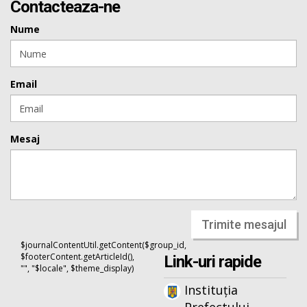
Contacteaza-ne
Nume
Email
Mesaj
Trimite mesajul
$journalContentUtil.getContent($group_id,
$footerContent.getArticleId(),
Link-uri rapide
"", "$locale", $theme_display)
Instituția