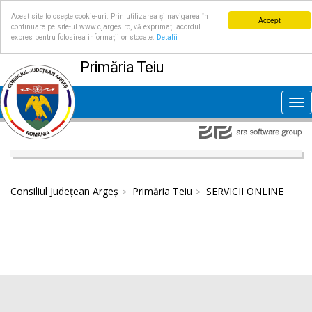
Acest site folosește cookie-uri. Prin utilizarea și navigarea în
Accept
continuare pe site-ul www.cjarges.ro, vă exprimați acordul
expres pentru folosirea informațiilor stocate.
Detalii
Primăria Teiu
Tog
nav
Consiliul Județean Argeș
Primăria Teiu
SERVICII ONLINE