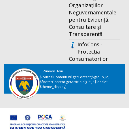
Organizațiilor
Neguvernamentale
pentru Evidență,
Consultare și
Transparență
InfoCons -
Protecția
Consumatorilor
Primăria Teiu
$journalContentUtil.getContent($group_id,
$footerContent.getArticleId(), "", "$locale",
$theme_display)