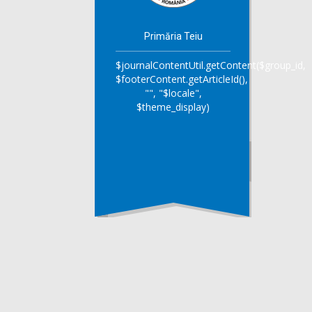
Primăria Teiu
$journalContentUtil.getContent($group_id,
$footerContent.getArticleId(),
"", "$locale",
$theme_display)