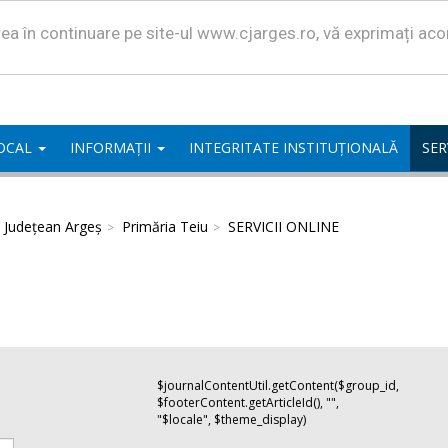
area în continuare pe site-ul www.cjarges.ro, vă exprimați ac
LOCAL
INFORMAȚII
INTEGRITATE INSTITUȚIONALĂ
SER
l Județean Argeș
Primăria Teiu
SERVICII ONLINE
$journalContentUtil.getContent($group_id,
$footerContent.getArticleId(), "",
"$locale", $theme_display)