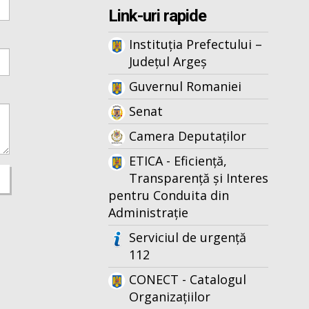
Link-uri rapide
Instituția Prefectului –
Județul Argeș
Guvernul Romaniei
Senat
Camera Deputaților
ETICA - Eficiență,
Transparență și Interes
pentru Conduita din
Administrație
Serviciul de urgență
112
CONECT - Catalogul
Organizațiilor