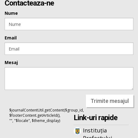
Contacteaza-ne
Nume
Email
Mesaj
Trimite mesajul
$journalContentUtil.getContent($group_id,
$footerContent.getArticleId(),
Link-uri rapide
"", "$locale", $theme_display)
Instituția