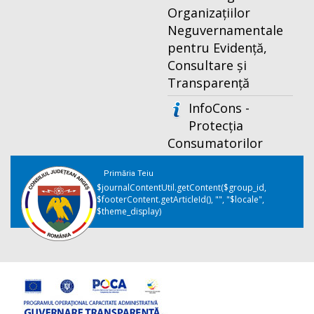
Organizațiilor
Neguvernamentale
pentru Evidență,
Consultare și
Transparență
InfoCons -
Protecția
Consumatorilor
Primăria Teiu
$journalContentUtil.getContent($group_id,
$footerContent.getArticleId(), "", "$locale",
$theme_display)