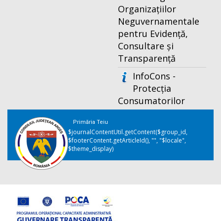
Organizațiilor
Neguvernamentale
pentru Evidență,
Consultare și
Transparență
InfoCons -
Protecția
Consumatorilor
Primăria Teiu
$journalContentUtil.getContent($group_id,
$footerContent.getArticleId(), "", "$locale",
$theme_display)