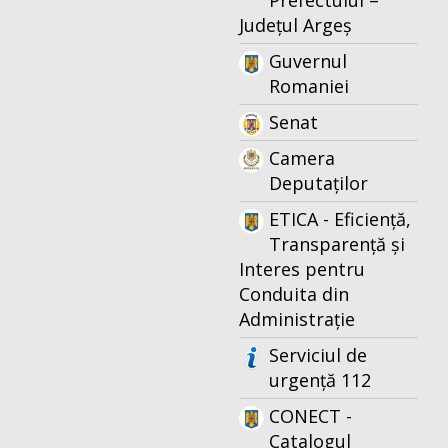
Prefectului –
Județul Argeș
Guvernul
Romaniei
Senat
Camera
Deputaților
ETICA - Eficiență,
Transparență și
Interes pentru
Conduita din
Administrație
Serviciul de
urgență 112
CONECT -
Catalogul