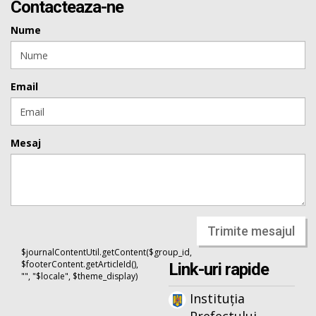
Contacteaza-ne
Nume
Email
Mesaj
Trimite mesajul
$journalContentUtil.getContent($group_id,
$footerContent.getArticleId(),
Link-uri rapide
"", "$locale", $theme_display)
Instituția