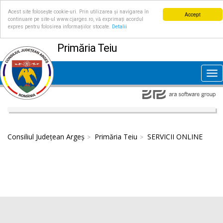
Acest site folosește cookie-uri. Prin utilizarea și navigarea în
Accept
continuare pe site-ul www.cjarges.ro, vă exprimați acordul
expres pentru folosirea informațiilor stocate.
Detalii
Primăria Teiu
Tog
nav
Consiliul Județean Argeș
Primăria Teiu
SERVICII ONLINE