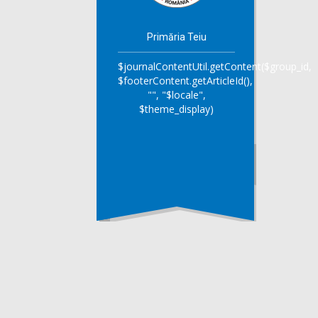
Primăria Teiu
$journalContentUtil.getContent($group_id,
$footerContent.getArticleId(),
"", "$locale",
$theme_display)