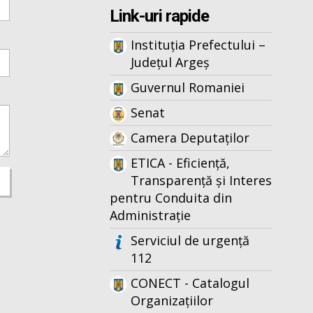
Link-uri rapide
Instituția Prefectului –
Județul Argeș
Guvernul Romaniei
Senat
Camera Deputaților
ETICA - Eficiență,
Transparență și Interes
pentru Conduita din
Administrație
Serviciul de urgență
112
CONECT - Catalogul
Organizațiilor