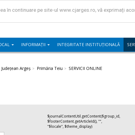
area în continuare pe site-ul www.cjarges.ro, vă exprimați ac
LOCAL
INFORMAȚII
INTEGRITATE INSTITUȚIONALĂ
SER
l Județean Argeș
Primăria Teiu
SERVICII ONLINE
$journalContentUtil.getContent($group_id,
$footerContent.getArticleId(), "",
"$locale", $theme_display)