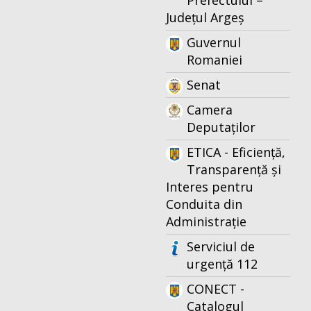
Prefectului –
Județul Argeș
Guvernul
Romaniei
Senat
Camera
Deputaților
ETICA - Eficiență,
Transparență și
Interes pentru
Conduita din
Administrație
Serviciul de
urgență 112
CONECT -
Catalogul