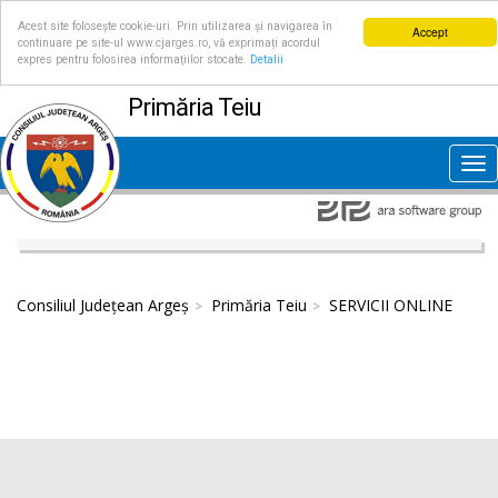
Acest site folosește cookie-uri. Prin utilizarea și navigarea în
Accept
continuare pe site-ul www.cjarges.ro, vă exprimați acordul
expres pentru folosirea informațiilor stocate.
Detalii
Primăria Teiu
Tog
nav
Consiliul Județean Argeș
Primăria Teiu
SERVICII ONLINE