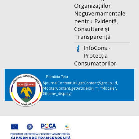
Organizațiilor
Neguvernamentale
pentru Evidență,
Consultare și
Transparență
InfoCons -
Protecția
Consumatorilor
Primăria Teiu
$journalContentUtil.getContent($group_id,
$footerContent.getArticleId(), "", "$locale",
$theme_display)