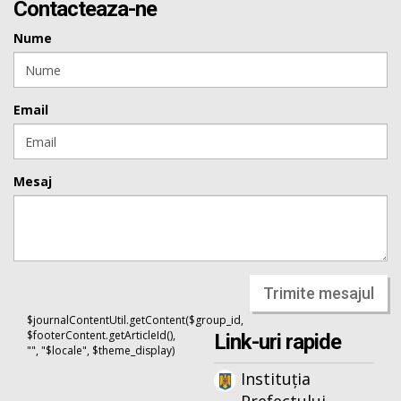
Contacteaza-ne
Nume
Email
Mesaj
Trimite mesajul
$journalContentUtil.getContent($group_id,
$footerContent.getArticleId(),
Link-uri rapide
"", "$locale", $theme_display)
Instituția