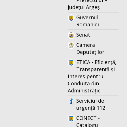
Prefectului –
Județul Argeș
Guvernul
Romaniei
Senat
Camera
Deputaților
ETICA - Eficiență,
Transparență și
Interes pentru
Conduita din
Administrație
Serviciul de
urgență 112
CONECT -
Catalogul