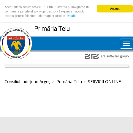
Acest site folosește cookie-uri. Prin utilizarea și navigarea în
Accept
continuare pe site-ul www.cjarges.ro, vă exprimați acordul
expres pentru folosirea informațiilor stocate.
Detalii
Primăria Teiu
Tog
nav
Consiliul Județean Argeș
Primăria Teiu
SERVICII ONLINE