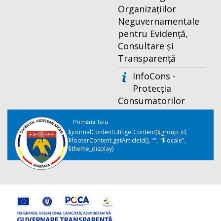
Organizațiilor
Neguvernamentale
pentru Evidență,
Consultare și
Transparență
InfoCons -
Protecția
Consumatorilor
Primăria Teiu
$journalContentUtil.getContent($group_id,
$footerContent.getArticleId(), "", "$locale",
$theme_display)