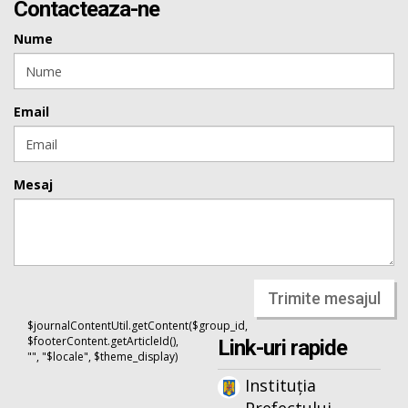
Contacteaza-ne
Nume
Email
Mesaj
Trimite mesajul
$journalContentUtil.getContent($group_id,
$footerContent.getArticleId(),
Link-uri rapide
"", "$locale", $theme_display)
Instituția