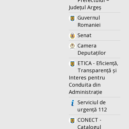
Prefectului –
Județul Argeș
Guvernul
Romaniei
Senat
Camera
Deputaților
ETICA - Eficiență,
Transparență și
Interes pentru
Conduita din
Administrație
Serviciul de
urgență 112
CONECT -
Catalogul