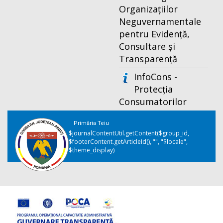
Organizațiilor
Neguvernamentale
pentru Evidență,
Consultare și
Transparență
InfoCons -
Protecția
Consumatorilor
Primăria Teiu
$journalContentUtil.getContent($group_id,
$footerContent.getArticleId(), "", "$locale",
$theme_display)