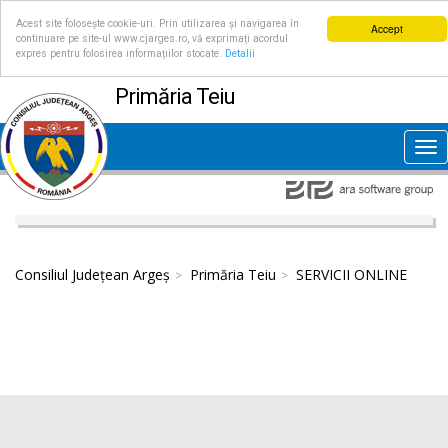
Acest site folosește cookie-uri. Prin utilizarea și navigarea în
Accept
continuare pe site-ul www.cjarges.ro, vă exprimați acordul
expres pentru folosirea informațiilor stocate.
Detalii
Primăria Teiu
Tog
nav
Consiliul Județean Argeș
Primăria Teiu
SERVICII ONLINE