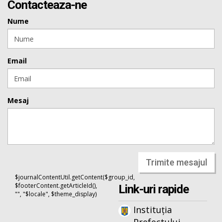
Contacteaza-ne
Nume
Email
Mesaj
Trimite mesajul
$journalContentUtil.getContent($group_id,
$footerContent.getArticleId(),
Link-uri rapide
"", "$locale", $theme_display)
Instituția