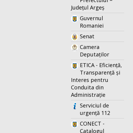
Prefectului –
Județul Argeș
Guvernul
Romaniei
Senat
Camera
Deputaților
ETICA - Eficiență,
Transparență și
Interes pentru
Conduita din
Administrație
Serviciul de
urgență 112
CONECT -
Catalogul