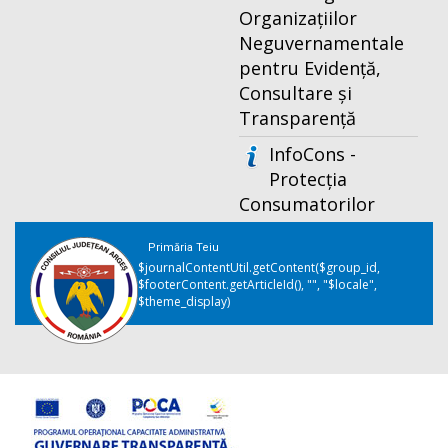
Organizațiilor
Neguvernamentale
pentru Evidență,
Consultare și
Transparență
InfoCons -
Protecția
Consumatorilor
Primăria Teiu
$journalContentUtil.getContent($group_id,
$footerContent.getArticleId(), "", "$locale",
$theme_display)