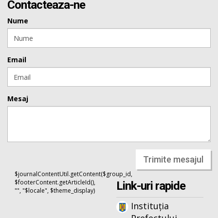
Contacteaza-ne
Nume
Email
Mesaj
Trimite mesajul
$journalContentUtil.getContent($group_id,
$footerContent.getArticleId(),
Link-uri rapide
"", "$locale", $theme_display)
Instituția