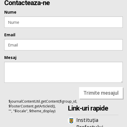
Contacteaza-ne
Nume
Email
Mesaj
Trimite mesajul
$journalContentUtil.getContent($group_id,
$footerContent.getArticleId(),
Link-uri rapide
"", "$locale", $theme_display)
Instituția