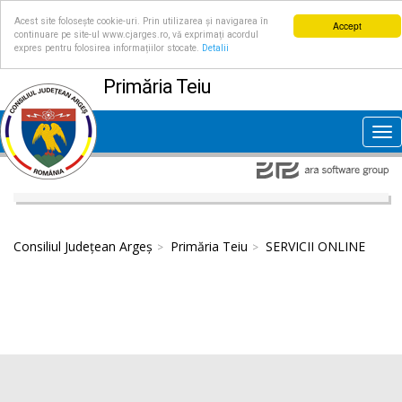
Acest site folosește cookie-uri. Prin utilizarea și navigarea în
Accept
continuare pe site-ul www.cjarges.ro, vă exprimați acordul
expres pentru folosirea informațiilor stocate.
Detalii
Primăria Teiu
Tog
nav
Consiliul Județean Argeș
Primăria Teiu
SERVICII ONLINE