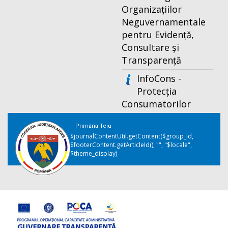
Organizațiilor
Neguvernamentale
pentru Evidență,
Consultare și
Transparență
InfoCons -
Protecția
Consumatorilor
Primăria Teiu
$journalContentUtil.getContent($group_id,
$footerContent.getArticleId(), "", "$locale",
$theme_display)