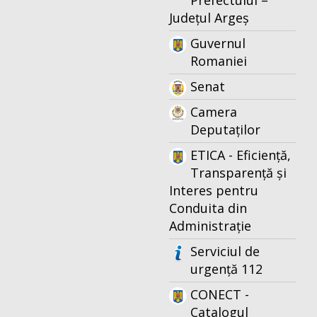
Prefectului –
Județul Argeș
Guvernul
Romaniei
Senat
Camera
Deputaților
ETICA - Eficiență,
Transparență și
Interes pentru
Conduita din
Administrație
Serviciul de
urgență 112
CONECT -
Catalogul