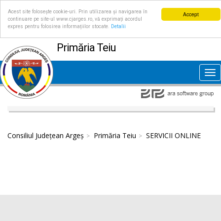
Acest site folosește cookie-uri. Prin utilizarea și navigarea în
Accept
continuare pe site-ul www.cjarges.ro, vă exprimați acordul
expres pentru folosirea informațiilor stocate.
Detalii
Primăria Teiu
Tog
nav
Consiliul Județean Argeș
Primăria Teiu
SERVICII ONLINE