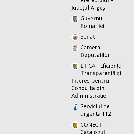
Prefectului –
Județul Argeș
Guvernul
Romaniei
Senat
Camera
Deputaților
ETICA - Eficiență,
Transparență și
Interes pentru
Conduita din
Administrație
Serviciul de
urgență 112
CONECT -
Catalogul