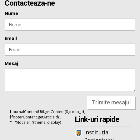
Contacteaza-ne
Nume
Email
Mesaj
Trimite mesajul
$journalContentUtil.getContent($group_id,
$footerContent.getArticleId(),
Link-uri rapide
"", "$locale", $theme_display)
Instituția