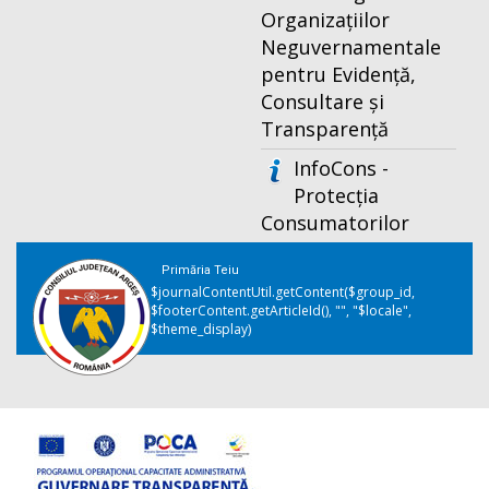
Organizațiilor
Neguvernamentale
pentru Evidență,
Consultare și
Transparență
InfoCons -
Protecția
Consumatorilor
Primăria Teiu
$journalContentUtil.getContent($group_id,
$footerContent.getArticleId(), "", "$locale",
$theme_display)