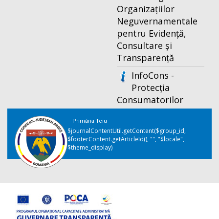
Organizațiilor
Neguvernamentale
pentru Evidență,
Consultare și
Transparență
InfoCons -
Protecția
Consumatorilor
Primăria Teiu
$journalContentUtil.getContent($group_id,
$footerContent.getArticleId(), "", "$locale",
$theme_display)