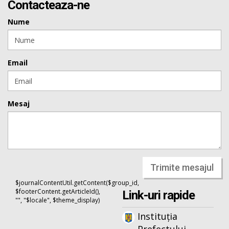
Contacteaza-ne
Nume
Email
Mesaj
Trimite mesajul
$journalContentUtil.getContent($group_id,
$footerContent.getArticleId(),
Link-uri rapide
"", "$locale", $theme_display)
Instituția