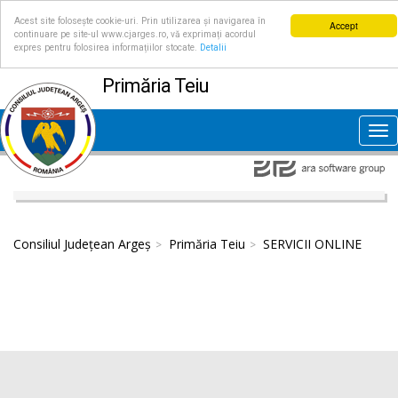
Acest site folosește cookie-uri. Prin utilizarea și navigarea în
Accept
continuare pe site-ul www.cjarges.ro, vă exprimați acordul
expres pentru folosirea informațiilor stocate.
Detalii
Primăria Teiu
Tog
nav
Consiliul Județean Argeș
Primăria Teiu
SERVICII ONLINE