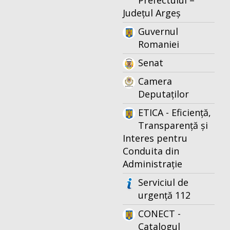
Prefectului –
Județul Argeș
Guvernul
Romaniei
Senat
Camera
Deputaților
ETICA - Eficiență,
Transparență și
Interes pentru
Conduita din
Administrație
Serviciul de
urgență 112
CONECT -
Catalogul