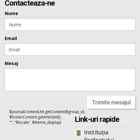
Contacteaza-ne
Nume
Email
Mesaj
Trimite mesajul
$journalContentUtil.getContent($group_id,
$footerContent.getArticleId(),
Link-uri rapide
"", "$locale", $theme_display)
Instituția