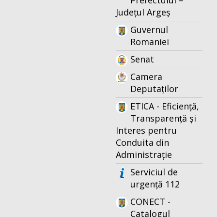
Prefectului –
Județul Argeș
Guvernul
Romaniei
Senat
Camera
Deputaților
ETICA - Eficiență,
Transparență și
Interes pentru
Conduita din
Administrație
Serviciul de
urgență 112
CONECT -
Catalogul