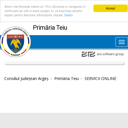
Acest site folosește cookie-uri. Prin utilizarea și navigarea în
Accept
continuare pe site-ul www.cjarges.ro, vă exprimați acordul
expres pentru folosirea informațiilor stocate.
Detalii
Primăria Teiu
Tog
nav
Consiliul Județean Argeș
Primăria Teiu
SERVICII ONLINE