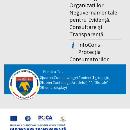
Organizațiilor
Neguvernamentale
pentru Evidență,
Consultare și
Transparență
InfoCons -
Protecția
Consumatorilor
Primăria Teiu
$journalContentUtil.getContent($group_id,
$footerContent.getArticleId(), "", "$locale",
$theme_display)