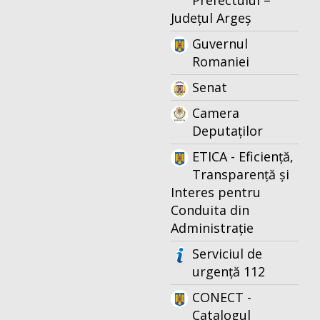
Prefectului –
Județul Argeș
Guvernul
Romaniei
Senat
Camera
Deputaților
ETICA - Eficiență,
Transparență și
Interes pentru
Conduita din
Administrație
Serviciul de
urgență 112
CONECT -
Catalogul