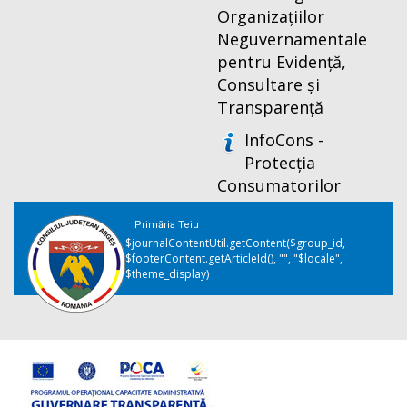
Organizațiilor
Neguvernamentale
pentru Evidență,
Consultare și
Transparență
InfoCons -
Protecția
Consumatorilor
Primăria Teiu
$journalContentUtil.getContent($group_id,
$footerContent.getArticleId(), "", "$locale",
$theme_display)