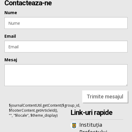
Contacteaza-ne
Nume
Email
Mesaj
Trimite mesajul
$journalContentUtil.getContent($group_id,
$footerContent.getArticleId(),
Link-uri rapide
"", "$locale", $theme_display)
Instituția