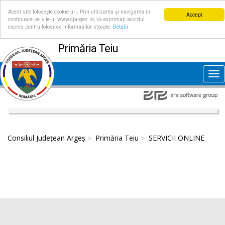
Acest site folosește cookie-uri. Prin utilizarea și navigarea în
Accept
continuare pe site-ul www.cjarges.ro, vă exprimați acordul
expres pentru folosirea informațiilor stocate.
Detalii
Primăria Teiu
Tog
nav
Consiliul Județean Argeș
Primăria Teiu
SERVICII ONLINE