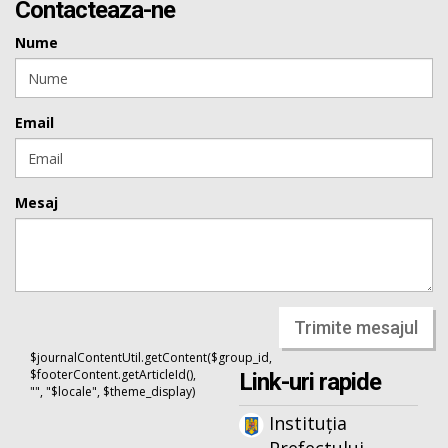
Contacteaza-ne
Nume
Email
Mesaj
Trimite mesajul
$journalContentUtil.getContent($group_id,
$footerContent.getArticleId(),
Link-uri rapide
"", "$locale", $theme_display)
Instituția