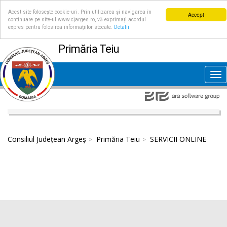
Acest site folosește cookie-uri. Prin utilizarea și navigarea în
Accept
continuare pe site-ul www.cjarges.ro, vă exprimați acordul
expres pentru folosirea informațiilor stocate.
Detalii
Primăria Teiu
Tog
nav
Consiliul Județean Argeș
Primăria Teiu
SERVICII ONLINE