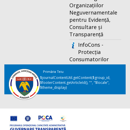
Organizațiilor
Neguvernamentale
pentru Evidență,
Consultare și
Transparență
InfoCons -
Protecția
Consumatorilor
Primăria Teiu
$journalContentUtil.getContent($group_id,
$footerContent.getArticleId(), "", "$locale",
$theme_display)