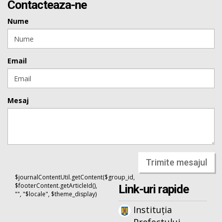
Contacteaza-ne
Nume
Email
Mesaj
Trimite mesajul
$journalContentUtil.getContent($group_id,
$footerContent.getArticleId(),
Link-uri rapide
"", "$locale", $theme_display)
Instituția