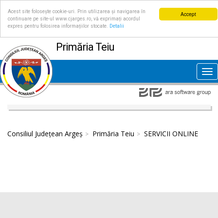
Acest site folosește cookie-uri. Prin utilizarea și navigarea în
Accept
continuare pe site-ul www.cjarges.ro, vă exprimați acordul
expres pentru folosirea informațiilor stocate.
Detalii
Primăria Teiu
Tog
nav
Consiliul Județean Argeș
Primăria Teiu
SERVICII ONLINE