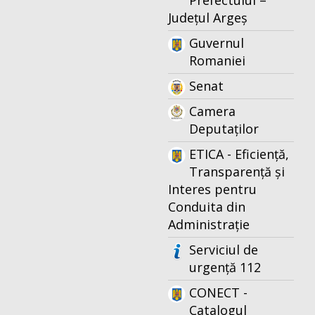
Prefectului –
Județul Argeș
Guvernul
Romaniei
Senat
Camera
Deputaților
ETICA - Eficiență,
Transparență și
Interes pentru
Conduita din
Administrație
Serviciul de
urgență 112
CONECT -
Catalogul