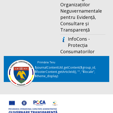
Organizațiilor
Neguvernamentale
pentru Evidență,
Consultare și
Transparență
InfoCons -
Protecția
Consumatorilor
Primăria Teiu
$journalContentUtil.getContent($group_id,
$footerContent.getArticleId(), "", "$locale",
$theme_display)