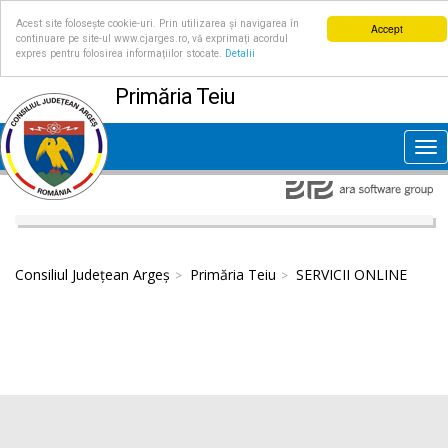
Acest site folosește cookie-uri. Prin utilizarea și navigarea în
Accept
continuare pe site-ul www.cjarges.ro, vă exprimați acordul
expres pentru folosirea informațiilor stocate.
Detalii
Primăria Teiu
Tog
nav
Consiliul Județean Argeș
Primăria Teiu
SERVICII ONLINE