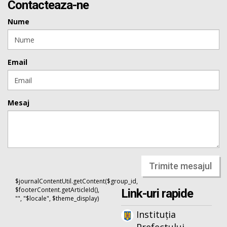
Contacteaza-ne
Nume
Email
Mesaj
Trimite mesajul
$journalContentUtil.getContent($group_id,
$footerContent.getArticleId(),
Link-uri rapide
"", "$locale", $theme_display)
Instituția