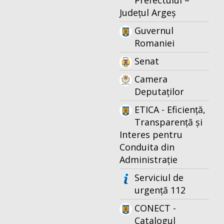
Prefectului –
Județul Argeș
Guvernul
Romaniei
Senat
Camera
Deputaților
ETICA - Eficiență,
Transparență și
Interes pentru
Conduita din
Administrație
Serviciul de
urgență 112
CONECT -
Catalogul