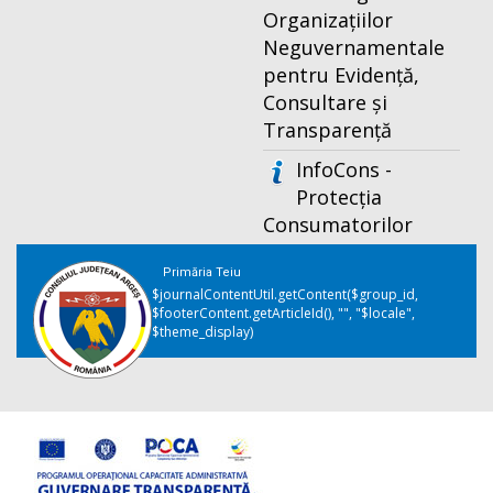
Organizațiilor
Neguvernamentale
pentru Evidență,
Consultare și
Transparență
InfoCons -
Protecția
Consumatorilor
Primăria Teiu
$journalContentUtil.getContent($group_id,
$footerContent.getArticleId(), "", "$locale",
$theme_display)