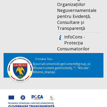
Organizațiilor
Neguvernamentale
pentru Evidență,
Consultare și
Transparență
InfoCons -
Protecția
Consumatorilor
Primăria Teiu
$journalContentUtil.getContent($group_id,
$footerContent.getArticleId(), "", "$locale",
$theme_display)