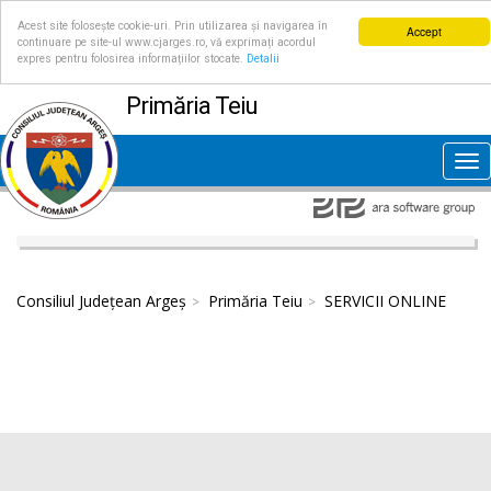
Acest site folosește cookie-uri. Prin utilizarea și navigarea în
Accept
continuare pe site-ul www.cjarges.ro, vă exprimați acordul
expres pentru folosirea informațiilor stocate.
Detalii
Primăria Teiu
Tog
nav
Consiliul Județean Argeș
Primăria Teiu
SERVICII ONLINE