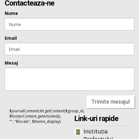
Contacteaza-ne
Nume
Email
Mesaj
Trimite mesajul
$journalContentUtil.getContent($group_id,
$footerContent.getArticleId(),
Link-uri rapide
"", "$locale", $theme_display)
Instituția