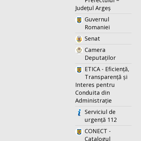
Prefectului –
Județul Argeș
Guvernul
Romaniei
Senat
Camera
Deputaților
ETICA - Eficiență,
Transparență și
Interes pentru
Conduita din
Administrație
Serviciul de
urgență 112
CONECT -
Catalogul