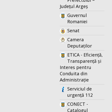
Prefectului –
Județul Argeș
Guvernul
Romaniei
Senat
Camera
Deputaților
ETICA - Eficiență,
Transparență și
Interes pentru
Conduita din
Administrație
Serviciul de
urgență 112
CONECT -
Catalogul