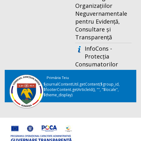
Organizațiilor
Neguvernamentale
pentru Evidență,
Consultare și
Transparență
InfoCons -
Protecția
Consumatorilor
Primăria Teiu
$journalContentUtil.getContent($group_id,
$footerContent.getArticleId(), "", "$locale",
$theme_display)