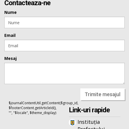
Contacteaza-ne
Nume
Email
Mesaj
Trimite mesajul
$journalContentUtil.getContent($group_id,
$footerContent.getArticleId(),
Link-uri rapide
"", "$locale", $theme_display)
Instituția