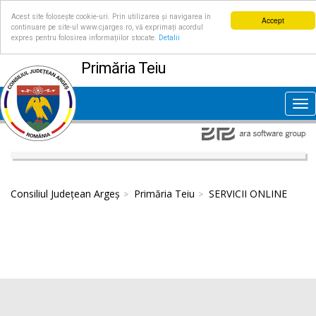
Acest site folosește cookie-uri. Prin utilizarea și navigarea în
Accept
continuare pe site-ul www.cjarges.ro, vă exprimați acordul
expres pentru folosirea informațiilor stocate.
Detalii
Primăria Teiu
Tog
nav
Consiliul Județean Argeș
Primăria Teiu
SERVICII ONLINE