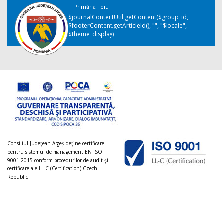
Primăria Teiu
$journalContentUtil.getContent($group_id,
$footerContent.getArticleId(), "", "$locale",
$theme_display)
Consiliul Judeţean Argeș deţine certificare
pentru sistemul de management EN ISO
9001:2015 conform procedurilor de audit şi
certificare ale LL-C (Certification) Czech
Republic