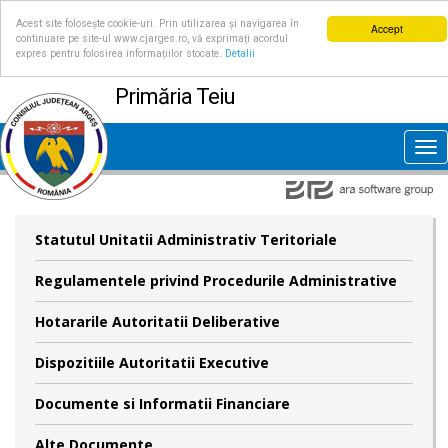
Acest site folosește cookie-uri. Prin utilizarea și navigarea în
Accept
continuare pe site-ul www.cjarges.ro, vă exprimați acordul
expres pentru folosirea informațiilor stocate.
Detalii
Primăria Teiu
Tog
nav
Statutul Unitatii Administrativ Teritoriale
Regulamentele privind Procedurile Administrative
Hotararile Autoritatii Deliberative
Dispozitiile Autoritatii Executive
Documente si Informatii Financiare
Alte Documente