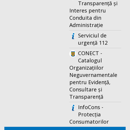
Transparență și
Interes pentru
Conduita din
Administrație
Serviciul de
urgență 112
CONECT -
Catalogul
Organizațiilor
Neguvernamentale
pentru Evidență,
Consultare și
Transparență
InfoCons -
Protecția
Consumatorilor