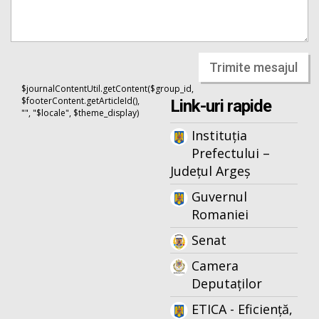
Trimite mesajul
$journalContentUtil.getContent($group_id,
$footerContent.getArticleId(),
Link-uri rapide
"", "$locale", $theme_display)
Instituția
Prefectului –
Județul Argeș
Guvernul
Romaniei
Senat
Camera
Deputaților
ETICA - Eficiență,