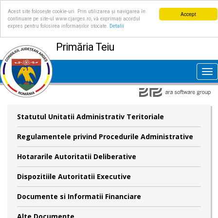
Acest site folosește cookie-uri. Prin utilizarea și navigarea în
Accept
continuare pe site-ul www.cjarges.ro, vă exprimați acordul
expres pentru folosirea informațiilor stocate.
Detalii
Primăria Teiu
Tog
nav
Statutul Unitatii Administrativ Teritoriale
Regulamentele privind Procedurile Administrative
Hotararile Autoritatii Deliberative
Dispozitiile Autoritatii Executive
Documente si Informatii Financiare
Alte Documente