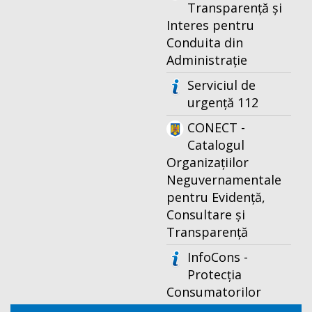
Transparență și
Interes pentru
Conduita din
Administrație
Serviciul de
urgență 112
CONECT -
Catalogul
Organizațiilor
Neguvernamentale
pentru Evidență,
Consultare și
Transparență
InfoCons -
Protecția
Consumatorilor