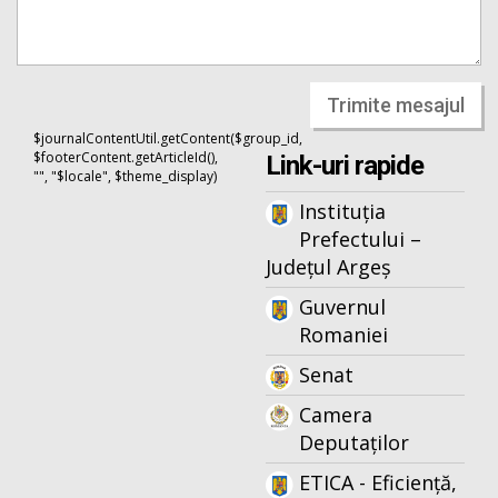
Trimite mesajul
$journalContentUtil.getContent($group_id,
$footerContent.getArticleId(),
Link-uri rapide
"", "$locale", $theme_display)
Instituția
Prefectului –
Județul Argeș
Guvernul
Romaniei
Senat
Camera
Deputaților
ETICA - Eficiență,