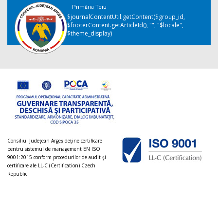
Primăria Teiu
$journalContentUtil.getContent($group_id,
$footerContent.getArticleId(), "", "$locale",
$theme_display)
Consiliul Judeţean Argeș deţine certificare
pentru sistemul de management EN ISO
9001:2015 conform procedurilor de audit şi
certificare ale LL-C (Certification) Czech
Republic