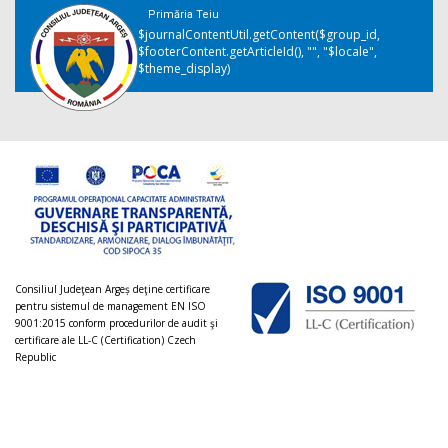
Primăria Teiu
$journalContentUtil.getContent($group_id,
$footerContent.getArticleId(), "", "$locale",
$theme_display)
Consiliul Judeţean Argeș deţine certificare
pentru sistemul de management EN ISO
9001:2015 conform procedurilor de audit şi
certificare ale LL-C (Certification) Czech
Republic