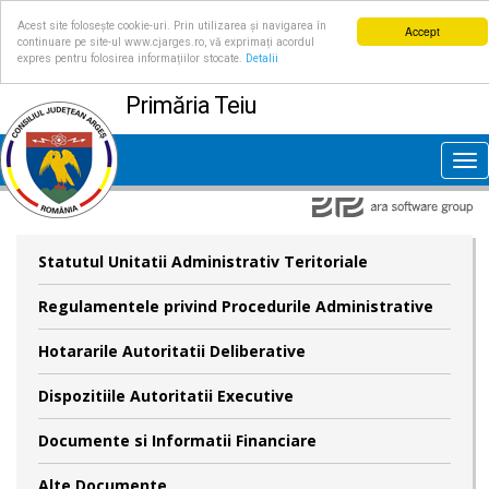
Acest site folosește cookie-uri. Prin utilizarea și navigarea în
Accept
continuare pe site-ul www.cjarges.ro, vă exprimați acordul
expres pentru folosirea informațiilor stocate.
Detalii
Primăria Teiu
Tog
nav
Statutul Unitatii Administrativ Teritoriale
Regulamentele privind Procedurile Administrative
Hotararile Autoritatii Deliberative
Dispozitiile Autoritatii Executive
Documente si Informatii Financiare
Alte Documente