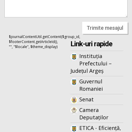
Trimite mesajul
$journalContentUtil.getContent($group_id,
$footerContent.getArticleId(),
Link-uri rapide
"", "$locale", $theme_display)
Instituția
Prefectului –
Județul Argeș
Guvernul
Romaniei
Senat
Camera
Deputaților
ETICA - Eficiență,