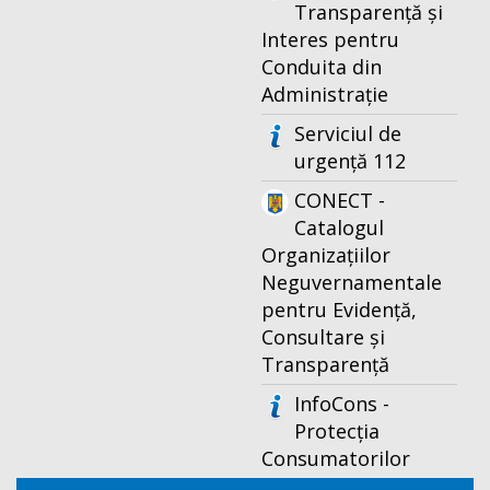
Transparență și
Interes pentru
Conduita din
Administrație
Serviciul de
urgență 112
CONECT -
Catalogul
Organizațiilor
Neguvernamentale
pentru Evidență,
Consultare și
Transparență
InfoCons -
Protecția
Consumatorilor