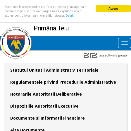
Acest site folosește cookie-uri. Prin utilizarea și navigarea în
Accept
continuare pe site-ul www.cjarges.ro, vă exprimați acordul
expres pentru folosirea informațiilor stocate.
Detalii
Primăria Teiu
Tog
nav
Statutul Unitatii Administrativ Teritoriale
Regulamentele privind Procedurile Administrative
Hotararile Autoritatii Deliberative
Dispozitiile Autoritatii Executive
Documente si Informatii Financiare
Alte Documente