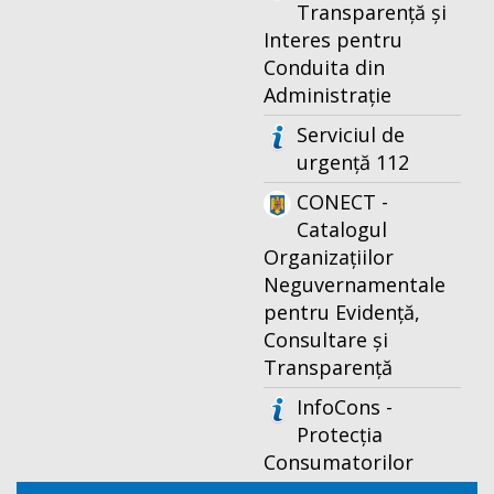
Transparență și
Interes pentru
Conduita din
Administrație
Serviciul de
urgență 112
CONECT -
Catalogul
Organizațiilor
Neguvernamentale
pentru Evidență,
Consultare și
Transparență
InfoCons -
Protecția
Consumatorilor