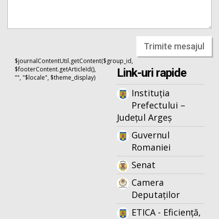
Trimite mesajul
$journalContentUtil.getContent($group_id,
$footerContent.getArticleId(),
Link-uri rapide
"", "$locale", $theme_display)
Instituția
Prefectului –
Județul Argeș
Guvernul
Romaniei
Senat
Camera
Deputaților
ETICA - Eficiență,