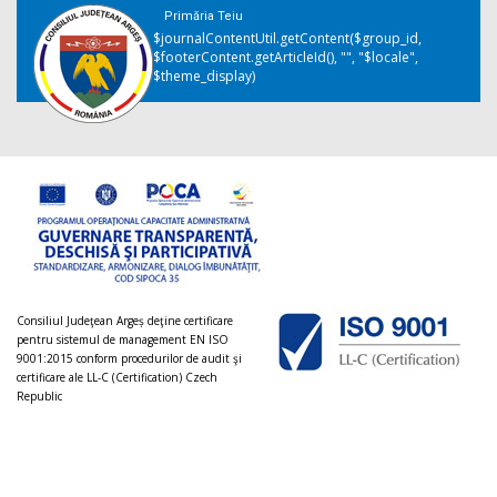
Primăria Teiu
$journalContentUtil.getContent($group_id,
$footerContent.getArticleId(), "", "$locale",
$theme_display)
Consiliul Judeţean Argeș deţine certificare
pentru sistemul de management EN ISO
9001:2015 conform procedurilor de audit şi
certificare ale LL-C (Certification) Czech
Republic