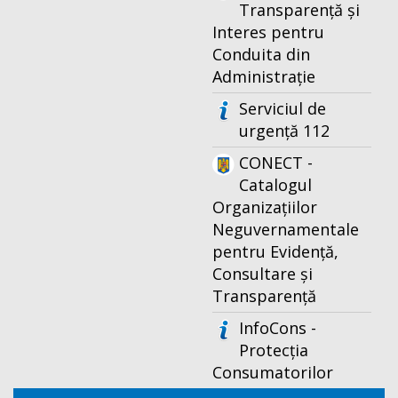
Transparență și
Interes pentru
Conduita din
Administrație
Serviciul de
urgență 112
CONECT -
Catalogul
Organizațiilor
Neguvernamentale
pentru Evidență,
Consultare și
Transparență
InfoCons -
Protecția
Consumatorilor