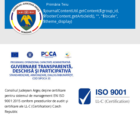
Primăria Teiu
$journalContentUtil.getContent($group_id,
$footerContent.getArticleId(), "", "$locale",
$theme_display)
Consiliul Judeţean Argeș deţine certificare
pentru sistemul de management EN ISO
9001:2015 conform procedurilor de audit şi
certificare ale LL-C (Certification) Czech
Republic