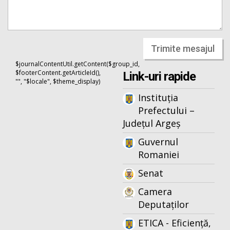
Trimite mesajul
$journalContentUtil.getContent($group_id,
$footerContent.getArticleId(),
Link-uri rapide
"", "$locale", $theme_display)
Instituția
Prefectului –
Județul Argeș
Guvernul
Romaniei
Senat
Camera
Deputaților
ETICA - Eficiență,