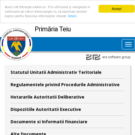
Acest site folosește cookie-uri. Prin utilizarea și navigarea în
Accept
continuare pe site-ul www.cjarges.ro, vă exprimați acordul
expres pentru folosirea informațiilor stocate.
Detalii
Primăria Teiu
Tog
nav
Statutul Unitatii Administrativ Teritoriale
Regulamentele privind Procedurile Administrative
Hotararile Autoritatii Deliberative
Dispozitiile Autoritatii Executive
Documente si Informatii Financiare
Alte Documente