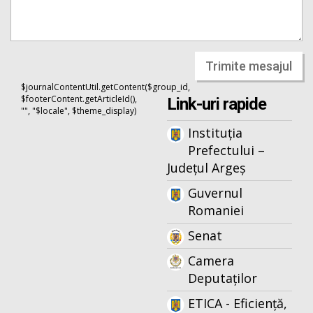
Trimite mesajul
$journalContentUtil.getContent($group_id,
$footerContent.getArticleId(),
Link-uri rapide
"", "$locale", $theme_display)
Instituția
Prefectului –
Județul Argeș
Guvernul
Romaniei
Senat
Camera
Deputaților
ETICA - Eficiență,