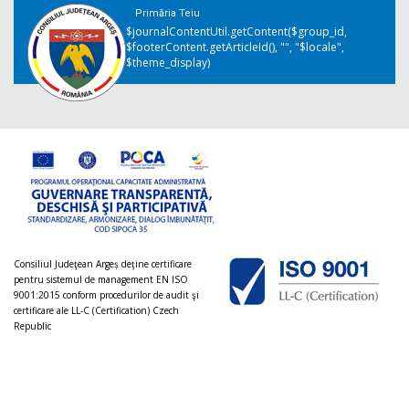
Primăria Teiu
$journalContentUtil.getContent($group_id,
$footerContent.getArticleId(), "", "$locale",
$theme_display)
Consiliul Judeţean Argeș deţine certificare
pentru sistemul de management EN ISO
9001:2015 conform procedurilor de audit şi
certificare ale LL-C (Certification) Czech
Republic