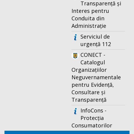
Transparență și
Interes pentru
Conduita din
Administrație
Serviciul de
urgență 112
CONECT -
Catalogul
Organizațiilor
Neguvernamentale
pentru Evidență,
Consultare și
Transparență
InfoCons -
Protecția
Consumatorilor