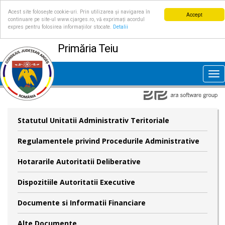
Acest site folosește cookie-uri. Prin utilizarea și navigarea în
Accept
continuare pe site-ul www.cjarges.ro, vă exprimați acordul
expres pentru folosirea informațiilor stocate.
Detalii
Primăria Teiu
Tog
nav
Statutul Unitatii Administrativ Teritoriale
Regulamentele privind Procedurile Administrative
Hotararile Autoritatii Deliberative
Dispozitiile Autoritatii Executive
Documente si Informatii Financiare
Alte Documente