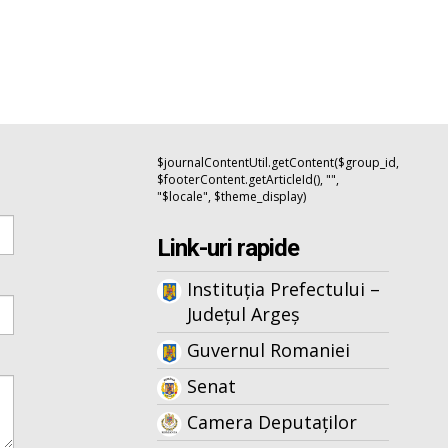
$journalContentUtil.getContent($group_id,
$footerContent.getArticleId(), "",
"$locale", $theme_display)
Link-uri rapide
Instituția Prefectului –
Județul Argeș
Guvernul Romaniei
Senat
Camera Deputaților