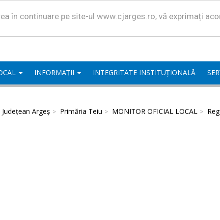
area în continuare pe site-ul www.cjarges.ro, vă exprimați ac
LOCAL
INFORMAȚII
INTEGRITATE INSTITUȚIONALĂ
SER
l Județean Argeș
Primăria Teiu
MONITOR OFICIAL LOCAL
Regu