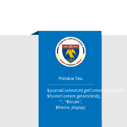
Primăria Teiu
$journalContentUtil.getContent($group_id,
$footerContent.getArticleId(),
"", "$locale",
$theme_display)