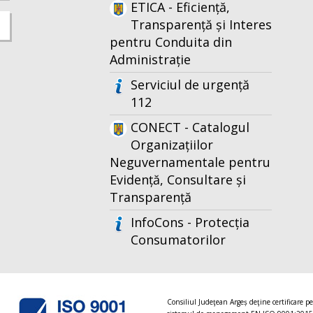
ETICA - Eficiență,
Transparență și Interes
pentru Conduita din
Administrație
Serviciul de urgență
112
CONECT - Catalogul
Organizațiilor
Neguvernamentale pentru
Evidență, Consultare și
Transparență
InfoCons - Protecția
Consumatorilor
Consiliul Judeţean Argeș deţine certificare p