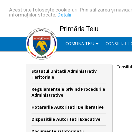
Acest site folosește cookie-uri. Prin utilizarea și navig
informațiilor stocate.
Detalii
Primăria Teiu
COMUNA TEIU
CONSILIUL 
Consiliu
Statutul Unitatii Administrativ
Teritoriale
Regulamentele privind Procedurile
Administrative
Hotararile Autoritatii Deliberative
Dispozitiile Autoritatii Executive
Documente si Informatii