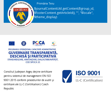
Primăria Teiu
$journalContentUtil.getContent($group_id,
$footerContent.getArticleId(), "", "$locale",
$theme_display)
Consiliul Judeţean Argeș deţine certificare
pentru sistemul de management EN ISO
9001:2015 conform procedurilor de audit şi
certificare ale LL-C (Certification) Czech
Republic