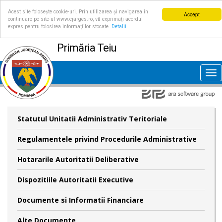
Acest site folosește cookie-uri. Prin utilizarea și navigarea în
Accept
continuare pe site-ul www.cjarges.ro, vă exprimați acordul
expres pentru folosirea informațiilor stocate.
Detalii
Primăria Teiu
Tog
nav
Statutul Unitatii Administrativ Teritoriale
Regulamentele privind Procedurile Administrative
Hotararile Autoritatii Deliberative
Dispozitiile Autoritatii Executive
Documente si Informatii Financiare
Alte Documente