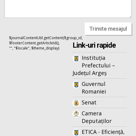
Trimite mesajul
$journalContentUtil.getContent($group_id,
$footerContent.getArticleId(),
Link-uri rapide
"", "$locale", $theme_display)
Instituția
Prefectului –
Județul Argeș
Guvernul
Romaniei
Senat
Camera
Deputaților
ETICA - Eficiență,