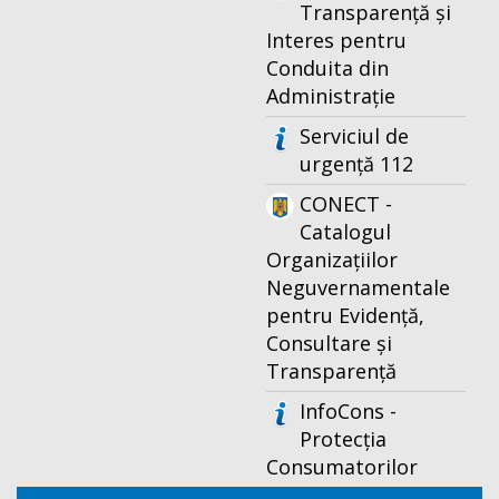
Transparență și
Interes pentru
Conduita din
Administrație
Serviciul de
urgență 112
CONECT -
Catalogul
Organizațiilor
Neguvernamentale
pentru Evidență,
Consultare și
Transparență
InfoCons -
Protecția
Consumatorilor