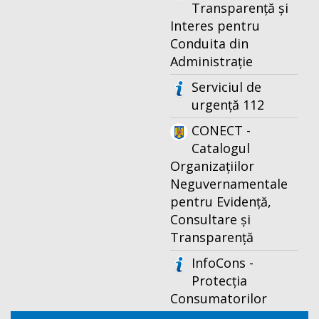
Transparență și
Interes pentru
Conduita din
Administrație
Serviciul de
urgență 112
CONECT -
Catalogul
Organizațiilor
Neguvernamentale
pentru Evidență,
Consultare și
Transparență
InfoCons -
Protecția
Consumatorilor