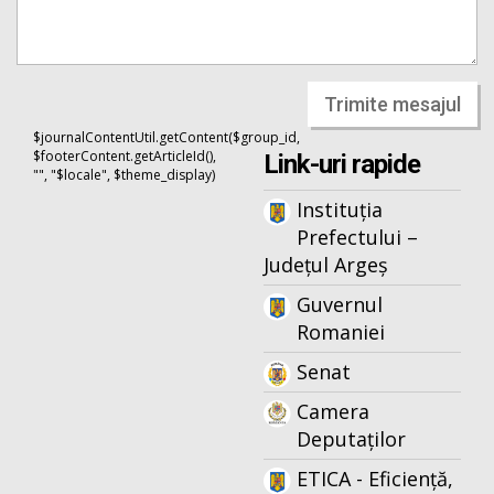
Trimite mesajul
$journalContentUtil.getContent($group_id,
$footerContent.getArticleId(),
Link-uri rapide
"", "$locale", $theme_display)
Instituția
Prefectului –
Județul Argeș
Guvernul
Romaniei
Senat
Camera
Deputaților
ETICA - Eficiență,