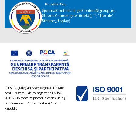
Primăria Teiu
$journalContentUtil.getContent($group_id,
$footerContent.getArticleId(), "", "$locale",
$theme_display)
Consiliul Judeţean Argeș deţine certificare
pentru sistemul de management EN ISO
9001:2015 conform procedurilor de audit şi
certificare ale LL-C (Certification) Czech
Republic