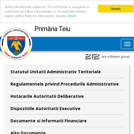
Acest site folosește cookie-uri. Prin utilizarea și navigarea în
Accept
continuare pe site-ul www.cjarges.ro, vă exprimați acordul
expres pentru folosirea informațiilor stocate.
Detalii
Primăria Teiu
Tog
nav
Statutul Unitatii Administrativ Teritoriale
Regulamentele privind Procedurile Administrative
Hotararile Autoritatii Deliberative
Dispozitiile Autoritatii Executive
Documente si Informatii Financiare
Alte Documente