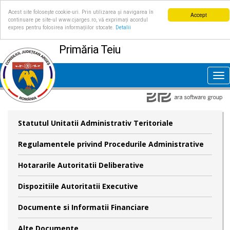
Acest site folosește cookie-uri. Prin utilizarea și navigarea în
Accept
continuare pe site-ul www.cjarges.ro, vă exprimați acordul
expres pentru folosirea informațiilor stocate.
Detalii
Primăria Teiu
Tog
nav
Statutul Unitatii Administrativ Teritoriale
Regulamentele privind Procedurile Administrative
Hotararile Autoritatii Deliberative
Dispozitiile Autoritatii Executive
Documente si Informatii Financiare
Alte Documente