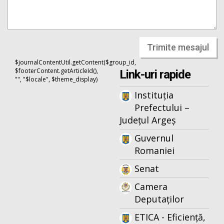
Trimite mesajul
$journalContentUtil.getContent($group_id,
$footerContent.getArticleId(),
Link-uri rapide
"", "$locale", $theme_display)
Instituția
Prefectului –
Județul Argeș
Guvernul
Romaniei
Senat
Camera
Deputaților
ETICA - Eficiență,