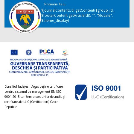
Primăria Teiu
$journalContentUtil.getContent($group_id,
$footerContent.getArticleId(), "", "$locale",
$theme_display)
Consiliul Judeţean Argeș deţine certificare
pentru sistemul de management EN ISO
9001:2015 conform procedurilor de audit şi
certificare ale LL-C (Certification) Czech
Republic