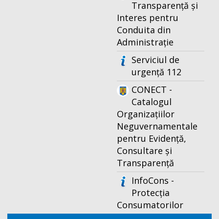
Transparență și
Interes pentru
Conduita din
Administrație
Serviciul de
urgență 112
CONECT -
Catalogul
Organizațiilor
Neguvernamentale
pentru Evidență,
Consultare și
Transparență
InfoCons -
Protecția
Consumatorilor