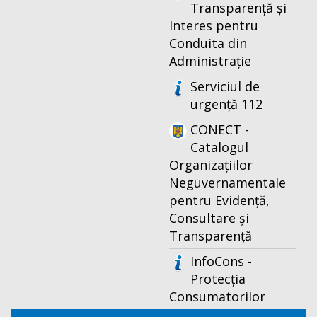
Transparență și
Interes pentru
Conduita din
Administrație
Serviciul de
urgență 112
CONECT -
Catalogul
Organizațiilor
Neguvernamentale
pentru Evidență,
Consultare și
Transparență
InfoCons -
Protecția
Consumatorilor