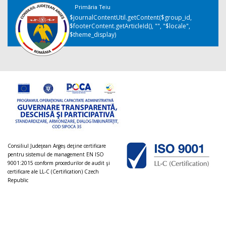
Primăria Teiu
$journalContentUtil.getContent($group_id,
$footerContent.getArticleId(), "", "$locale",
$theme_display)
Consiliul Judeţean Argeș deţine certificare
pentru sistemul de management EN ISO
9001:2015 conform procedurilor de audit şi
certificare ale LL-C (Certification) Czech
Republic