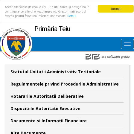
Acest site folosește cookie-uri. Prin utilizarea și navigarea în
Accept
continuare pe site-ul www.cjarges.ro, vă exprimați acordul
expres pentru folosirea informațiilor stocate.
Detalii
Primăria Teiu
Tog
nav
Statutul Unitatii Administrativ Teritoriale
Regulamentele privind Procedurile Administrative
Hotararile Autoritatii Deliberative
Dispozitiile Autoritatii Executive
Documente si Informatii Financiare
Alte Documente