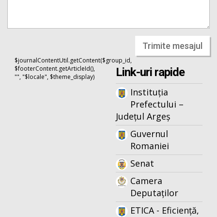
Trimite mesajul
$journalContentUtil.getContent($group_id,
$footerContent.getArticleId(),
Link-uri rapide
"", "$locale", $theme_display)
Instituția
Prefectului –
Județul Argeș
Guvernul
Romaniei
Senat
Camera
Deputaților
ETICA - Eficiență,