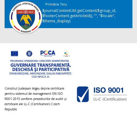
Primăria Teiu
$journalContentUtil.getContent($group_id,
$footerContent.getArticleId(), "", "$locale",
$theme_display)
Consiliul Judeţean Argeș deţine certificare
pentru sistemul de management EN ISO
9001:2015 conform procedurilor de audit şi
certificare ale LL-C (Certification) Czech
Republic