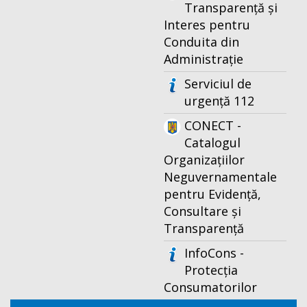
Transparență și
Interes pentru
Conduita din
Administrație
Serviciul de
urgență 112
CONECT -
Catalogul
Organizațiilor
Neguvernamentale
pentru Evidență,
Consultare și
Transparență
InfoCons -
Protecția
Consumatorilor