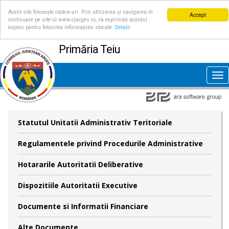
Acest site folosește cookie-uri. Prin utilizarea și navigarea în
Accept
continuare pe site-ul www.cjarges.ro, vă exprimați acordul
expres pentru folosirea informațiilor stocate.
Detalii
Primăria Teiu
Tog
nav
Statutul Unitatii Administrativ Teritoriale
Regulamentele privind Procedurile Administrative
Hotararile Autoritatii Deliberative
Dispozitiile Autoritatii Executive
Documente si Informatii Financiare
Alte Documente