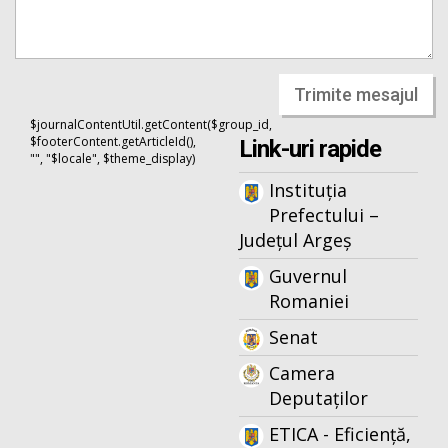
Trimite mesajul
$journalContentUtil.getContent($group_id,
$footerContent.getArticleId(),
Link-uri rapide
"", "$locale", $theme_display)
Instituția
Prefectului –
Județul Argeș
Guvernul
Romaniei
Senat
Camera
Deputaților
ETICA - Eficiență,