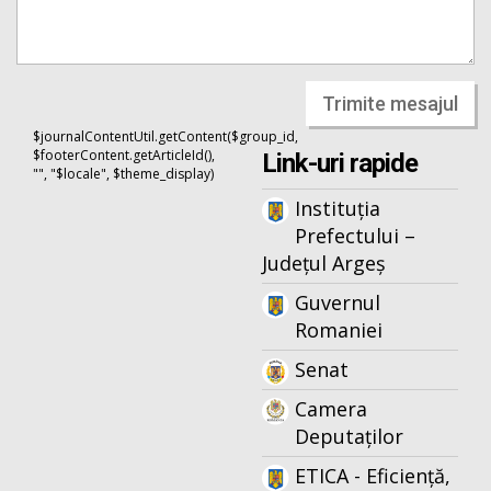
Trimite mesajul
$journalContentUtil.getContent($group_id,
$footerContent.getArticleId(),
Link-uri rapide
"", "$locale", $theme_display)
Instituția
Prefectului –
Județul Argeș
Guvernul
Romaniei
Senat
Camera
Deputaților
ETICA - Eficiență,