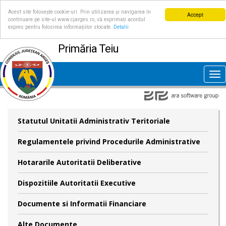
Acest site folosește cookie-uri. Prin utilizarea și navigarea în
Accept
continuare pe site-ul www.cjarges.ro, vă exprimați acordul
expres pentru folosirea informațiilor stocate.
Detalii
Primăria Teiu
Tog
nav
Statutul Unitatii Administrativ Teritoriale
Regulamentele privind Procedurile Administrative
Hotararile Autoritatii Deliberative
Dispozitiile Autoritatii Executive
Documente si Informatii Financiare
Alte Documente