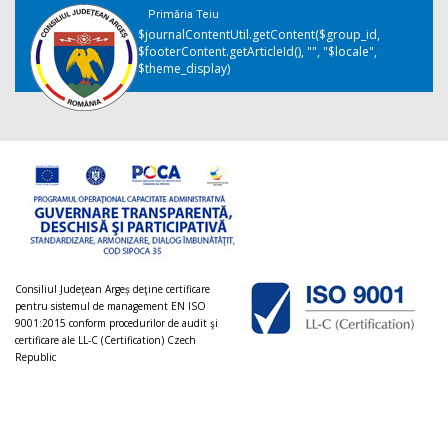
Primăria Teiu
$journalContentUtil.getContent($group_id,
$footerContent.getArticleId(), "", "$locale",
$theme_display)
Consiliul Judeţean Argeș deţine certificare
pentru sistemul de management EN ISO
9001:2015 conform procedurilor de audit şi
certificare ale LL-C (Certification) Czech
Republic