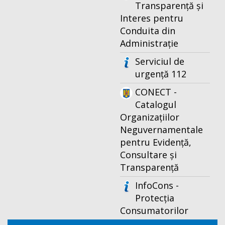
Transparență și
Interes pentru
Conduita din
Administrație
Serviciul de
urgență 112
CONECT -
Catalogul
Organizațiilor
Neguvernamentale
pentru Evidență,
Consultare și
Transparență
InfoCons -
Protecția
Consumatorilor