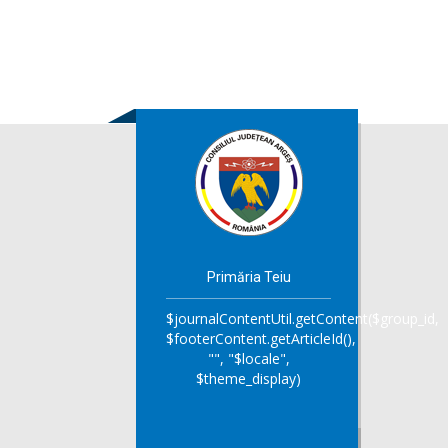
Primăria Teiu
$journalContentUtil.getContent($group_id,
$footerContent.getArticleId(),
"", "$locale",
$theme_display)