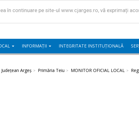
area în continuare pe site-ul www.cjarges.ro, vă exprimați ac
LOCAL
INFORMAȚII
INTEGRITATE INSTITUȚIONALĂ
SER
l Județean Argeș
Primăria Teiu
MONITOR OFICIAL LOCAL
Regu