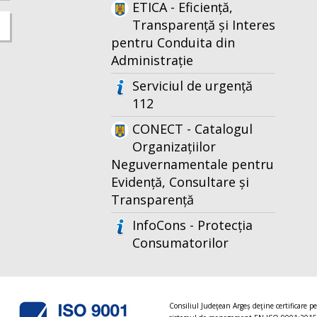
ETICA - Eficiență,
Transparență și Interes
pentru Conduita din
Administrație
Serviciul de urgență
112
CONECT - Catalogul
Organizațiilor
Neguvernamentale pentru
Evidență, Consultare și
Transparență
InfoCons - Protecția
Consumatorilor
Consiliul Judeţean Argeș deţine certificare p