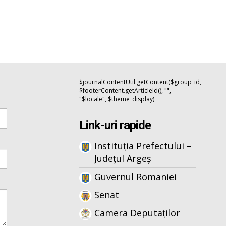
$journalContentUtil.getContent($group_id,
$footerContent.getArticleId(), "",
"$locale", $theme_display)
Link-uri rapide
Instituția Prefectului –
Județul Argeș
Guvernul Romaniei
Senat
Camera Deputaților