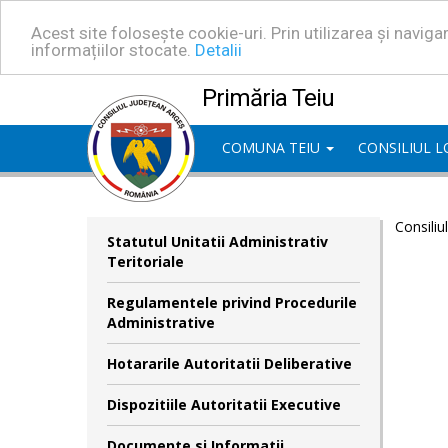
Acest site folosește cookie-uri. Prin utilizarea și navig
informațiilor stocate.
Detalii
Primăria Teiu
COMUNA TEIU
CONSILIUL 
Consiliu
Statutul Unitatii Administrativ
Teritoriale
Regulamentele privind Procedurile
Administrative
Hotararile Autoritatii Deliberative
Dispozitiile Autoritatii Executive
Documente si Informatii