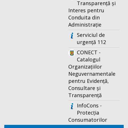
Transparență și
Interes pentru
Conduita din
Administrație
Serviciul de
urgență 112
CONECT -
Catalogul
Organizațiilor
Neguvernamentale
pentru Evidență,
Consultare și
Transparență
InfoCons -
Protecția
Consumatorilor