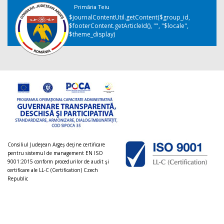
Primăria Teiu
$journalContentUtil.getContent($group_id,
$footerContent.getArticleId(), "", "$locale",
$theme_display)
Consiliul Judeţean Argeș deţine certificare
pentru sistemul de management EN ISO
9001:2015 conform procedurilor de audit şi
certificare ale LL-C (Certification) Czech
Republic