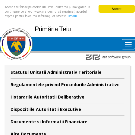
Acest site folosește cookie-uri. Prin utilizarea și navigarea în
Accept
continuare pe site-ul www.cjarges.ro, vă exprimați acordul
expres pentru folosirea informațiilor stocate.
Detalii
Primăria Teiu
Tog
nav
Statutul Unitatii Administrativ Teritoriale
Regulamentele privind Procedurile Administrative
Hotararile Autoritatii Deliberative
Dispozitiile Autoritatii Executive
Documente si Informatii Financiare
Alte Documente