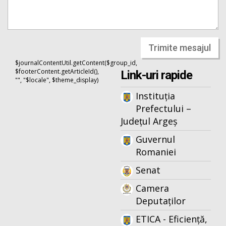
Trimite mesajul
$journalContentUtil.getContent($group_id,
$footerContent.getArticleId(),
Link-uri rapide
"", "$locale", $theme_display)
Instituția
Prefectului –
Județul Argeș
Guvernul
Romaniei
Senat
Camera
Deputaților
ETICA - Eficiență,