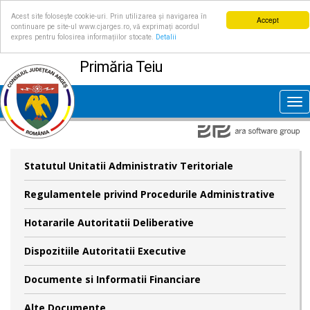
Acest site folosește cookie-uri. Prin utilizarea și navigarea în
Accept
continuare pe site-ul www.cjarges.ro, vă exprimați acordul
expres pentru folosirea informațiilor stocate.
Detalii
Primăria Teiu
Tog
nav
Statutul Unitatii Administrativ Teritoriale
Regulamentele privind Procedurile Administrative
Hotararile Autoritatii Deliberative
Dispozitiile Autoritatii Executive
Documente si Informatii Financiare
Alte Documente