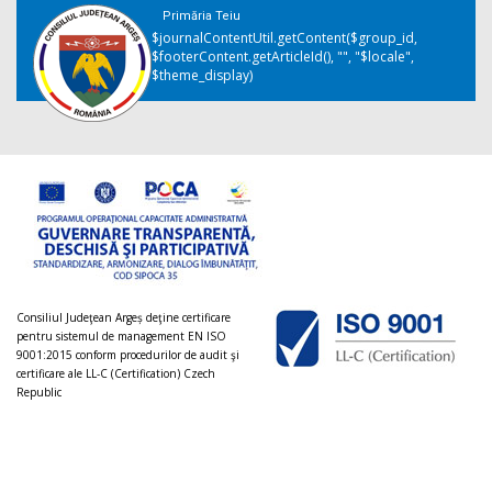
Primăria Teiu
$journalContentUtil.getContent($group_id,
$footerContent.getArticleId(), "", "$locale",
$theme_display)
Consiliul Judeţean Argeș deţine certificare
pentru sistemul de management EN ISO
9001:2015 conform procedurilor de audit şi
certificare ale LL-C (Certification) Czech
Republic