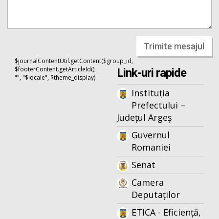
Trimite mesajul
$journalContentUtil.getContent($group_id,
$footerContent.getArticleId(),
Link-uri rapide
"", "$locale", $theme_display)
Instituția
Prefectului –
Județul Argeș
Guvernul
Romaniei
Senat
Camera
Deputaților
ETICA - Eficiență,