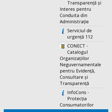
Transparență și
Interes pentru
Conduita din
Administrație
Serviciul de
urgență 112
CONECT -
Catalogul
Organizațiilor
Neguvernamentale
pentru Evidență,
Consultare și
Transparență
InfoCons -
Protecția
Consumatorilor