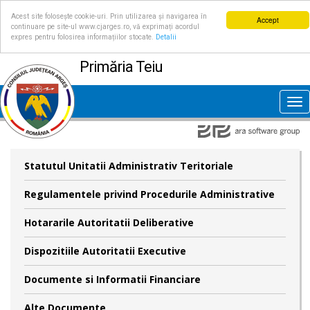
Acest site folosește cookie-uri. Prin utilizarea și navigarea în
Accept
continuare pe site-ul www.cjarges.ro, vă exprimați acordul
expres pentru folosirea informațiilor stocate.
Detalii
Primăria Teiu
Tog
nav
Statutul Unitatii Administrativ Teritoriale
Regulamentele privind Procedurile Administrative
Hotararile Autoritatii Deliberative
Dispozitiile Autoritatii Executive
Documente si Informatii Financiare
Alte Documente