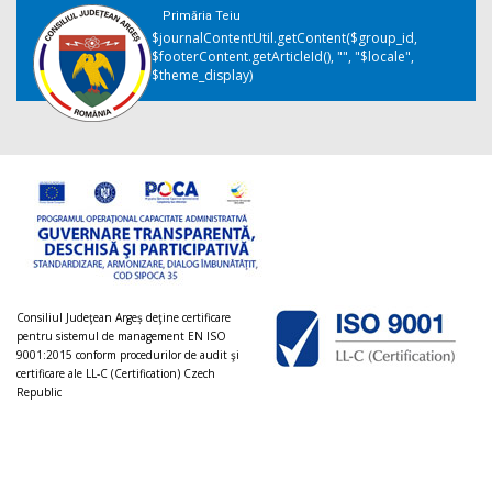
Primăria Teiu
$journalContentUtil.getContent($group_id,
$footerContent.getArticleId(), "", "$locale",
$theme_display)
Consiliul Judeţean Argeș deţine certificare
pentru sistemul de management EN ISO
9001:2015 conform procedurilor de audit şi
certificare ale LL-C (Certification) Czech
Republic