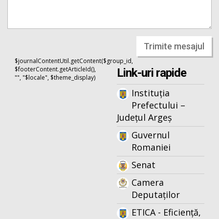
Trimite mesajul
$journalContentUtil.getContent($group_id,
$footerContent.getArticleId(),
Link-uri rapide
"", "$locale", $theme_display)
Instituția
Prefectului –
Județul Argeș
Guvernul
Romaniei
Senat
Camera
Deputaților
ETICA - Eficiență,