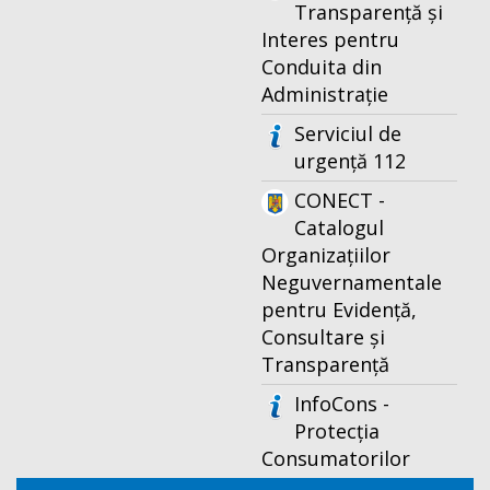
Transparență și
Interes pentru
Conduita din
Administrație
Serviciul de
urgență 112
CONECT -
Catalogul
Organizațiilor
Neguvernamentale
pentru Evidență,
Consultare și
Transparență
InfoCons -
Protecția
Consumatorilor