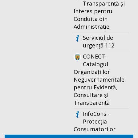
Transparență și
Interes pentru
Conduita din
Administrație
Serviciul de
urgență 112
CONECT -
Catalogul
Organizațiilor
Neguvernamentale
pentru Evidență,
Consultare și
Transparență
InfoCons -
Protecția
Consumatorilor