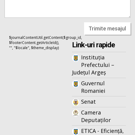
Trimite mesajul
$journalContentUtil.getContent($group_id,
$footerContent.getArticleId(),
Link-uri rapide
"", "$locale", $theme_display)
Instituția
Prefectului –
Județul Argeș
Guvernul
Romaniei
Senat
Camera
Deputaților
ETICA - Eficiență,