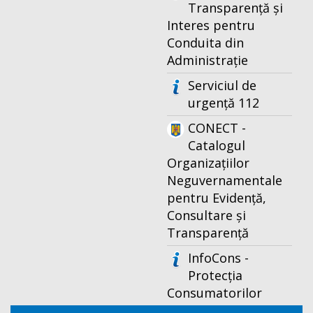
Transparență și
Interes pentru
Conduita din
Administrație
Serviciul de
urgență 112
CONECT -
Catalogul
Organizațiilor
Neguvernamentale
pentru Evidență,
Consultare și
Transparență
InfoCons -
Protecția
Consumatorilor