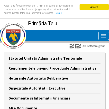
Acest site folosește cookie-uri. Prin utilizarea și navigarea în
Accept
continuare pe site-ul www.cjarges.ro, vă exprimați acordul
expres pentru folosirea informațiilor stocate.
Detalii
Primăria Teiu
Tog
nav
Statutul Unitatii Administrativ Teritoriale
Regulamentele privind Procedurile Administrative
Hotararile Autoritatii Deliberative
Dispozitiile Autoritatii Executive
Documente si Informatii Financiare
Alte Documente