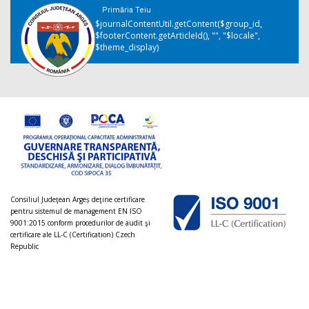
Primăria Teiu
$journalContentUtil.getContent($group_id,
$footerContent.getArticleId(), "", "$locale",
$theme_display)
Consiliul Judeţean Argeș deţine certificare
pentru sistemul de management EN ISO
9001:2015 conform procedurilor de audit şi
certificare ale LL-C (Certification) Czech
Republic