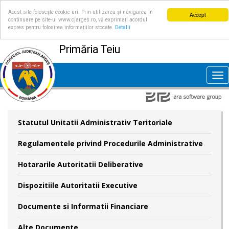
Acest site folosește cookie-uri. Prin utilizarea și navigarea în
Accept
continuare pe site-ul www.cjarges.ro, vă exprimați acordul
expres pentru folosirea informațiilor stocate.
Detalii
Primăria Teiu
Tog
nav
Statutul Unitatii Administrativ Teritoriale
Regulamentele privind Procedurile Administrative
Hotararile Autoritatii Deliberative
Dispozitiile Autoritatii Executive
Documente si Informatii Financiare
Alte Documente