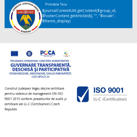
Primăria Teiu
$journalContentUtil.getContent($group_id,
$footerContent.getArticleId(), "", "$locale",
$theme_display)
Consiliul Judeţean Argeș deţine certificare
pentru sistemul de management EN ISO
9001:2015 conform procedurilor de audit şi
certificare ale LL-C (Certification) Czech
Republic