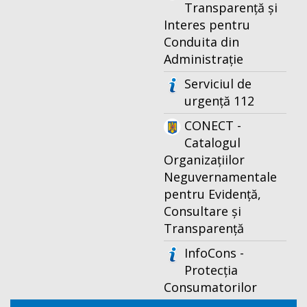
Transparență și
Interes pentru
Conduita din
Administrație
Serviciul de
urgență 112
CONECT -
Catalogul
Organizațiilor
Neguvernamentale
pentru Evidență,
Consultare și
Transparență
InfoCons -
Protecția
Consumatorilor