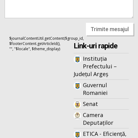
Trimite mesajul
$journalContentUtil.getContent($group_id,
$footerContent.getArticleId(),
Link-uri rapide
"", "$locale", $theme_display)
Instituția
Prefectului –
Județul Argeș
Guvernul
Romaniei
Senat
Camera
Deputaților
ETICA - Eficiență,