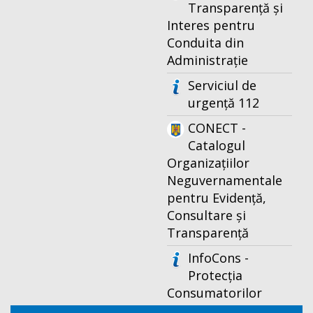
Transparență și
Interes pentru
Conduita din
Administrație
Serviciul de
urgență 112
CONECT -
Catalogul
Organizațiilor
Neguvernamentale
pentru Evidență,
Consultare și
Transparență
InfoCons -
Protecția
Consumatorilor