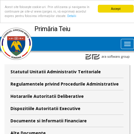
Acest site folosește cookie-uri. Prin utilizarea și navigarea în
Accept
continuare pe site-ul www.cjarges.ro, vă exprimați acordul
expres pentru folosirea informațiilor stocate.
Detalii
Primăria Teiu
Tog
nav
Statutul Unitatii Administrativ Teritoriale
Regulamentele privind Procedurile Administrative
Hotararile Autoritatii Deliberative
Dispozitiile Autoritatii Executive
Documente si Informatii Financiare
Alte Documente