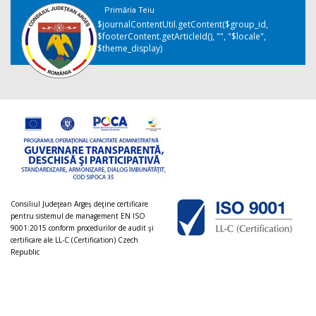
Primăria Teiu
$journalContentUtil.getContent($group_id,
$footerContent.getArticleId(), "", "$locale",
$theme_display)
Consiliul Judeţean Argeș deţine certificare
pentru sistemul de management EN ISO
9001:2015 conform procedurilor de audit şi
certificare ale LL-C (Certification) Czech
Republic