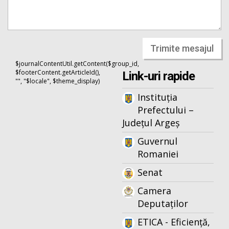
Trimite mesajul
$journalContentUtil.getContent($group_id,
$footerContent.getArticleId(),
Link-uri rapide
"", "$locale", $theme_display)
Instituția
Prefectului –
Județul Argeș
Guvernul
Romaniei
Senat
Camera
Deputaților
ETICA - Eficiență,