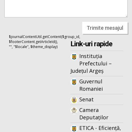
Trimite mesajul
$journalContentUtil.getContent($group_id,
$footerContent.getArticleId(),
Link-uri rapide
"", "$locale", $theme_display)
Instituția
Prefectului –
Județul Argeș
Guvernul
Romaniei
Senat
Camera
Deputaților
ETICA - Eficiență,