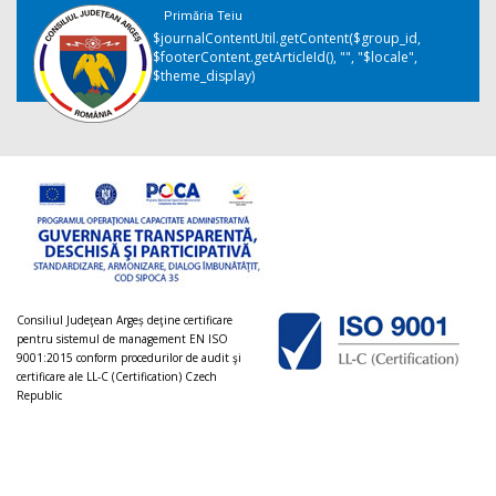
Primăria Teiu
$journalContentUtil.getContent($group_id,
$footerContent.getArticleId(), "", "$locale",
$theme_display)
Consiliul Judeţean Argeș deţine certificare
pentru sistemul de management EN ISO
9001:2015 conform procedurilor de audit şi
certificare ale LL-C (Certification) Czech
Republic