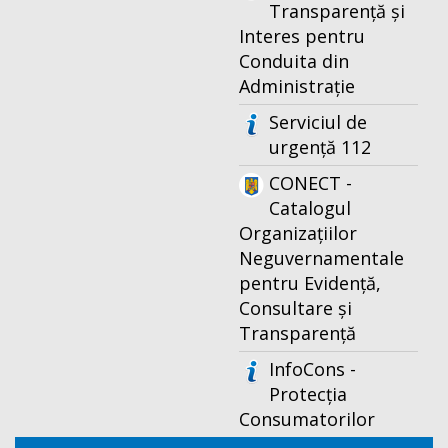
Transparență și
Interes pentru
Conduita din
Administrație
Serviciul de
urgență 112
CONECT -
Catalogul
Organizațiilor
Neguvernamentale
pentru Evidență,
Consultare și
Transparență
InfoCons -
Protecția
Consumatorilor