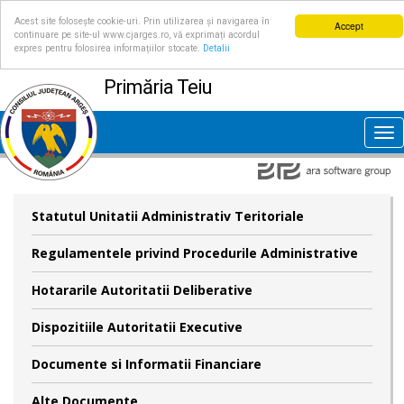
Acest site folosește cookie-uri. Prin utilizarea și navigarea în
Accept
continuare pe site-ul www.cjarges.ro, vă exprimați acordul
expres pentru folosirea informațiilor stocate.
Detalii
Primăria Teiu
Tog
nav
Statutul Unitatii Administrativ Teritoriale
Regulamentele privind Procedurile Administrative
Hotararile Autoritatii Deliberative
Dispozitiile Autoritatii Executive
Documente si Informatii Financiare
Alte Documente