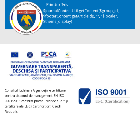
Primăria Teiu
$journalContentUtil.getContent($group_id,
$footerContent.getArticleId(), "", "$locale",
$theme_display)
Consiliul Judeţean Argeș deţine certificare
pentru sistemul de management EN ISO
9001:2015 conform procedurilor de audit şi
certificare ale LL-C (Certification) Czech
Republic