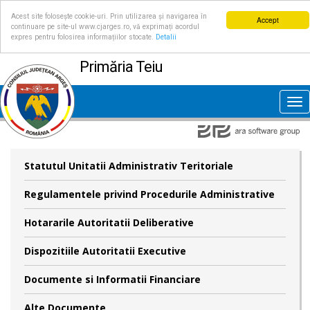
Acest site folosește cookie-uri. Prin utilizarea și navigarea în
Accept
continuare pe site-ul www.cjarges.ro, vă exprimați acordul
expres pentru folosirea informațiilor stocate.
Detalii
Primăria Teiu
Tog
nav
Statutul Unitatii Administrativ Teritoriale
Regulamentele privind Procedurile Administrative
Hotararile Autoritatii Deliberative
Dispozitiile Autoritatii Executive
Documente si Informatii Financiare
Alte Documente