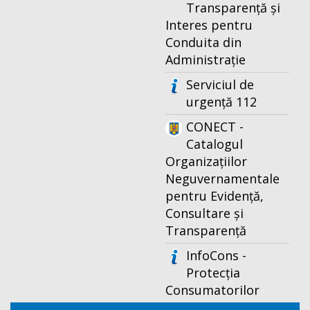
Transparență și
Interes pentru
Conduita din
Administrație
Serviciul de
urgență 112
CONECT -
Catalogul
Organizațiilor
Neguvernamentale
pentru Evidență,
Consultare și
Transparență
InfoCons -
Protecția
Consumatorilor