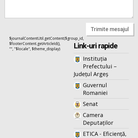
Trimite mesajul
$journalContentUtil.getContent($group_id,
$footerContent.getArticleId(),
Link-uri rapide
"", "$locale", $theme_display)
Instituția
Prefectului –
Județul Argeș
Guvernul
Romaniei
Senat
Camera
Deputaților
ETICA - Eficiență,